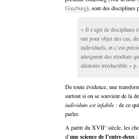
hypomnemata
lecture
Ginzburg
), sont des disciplines
management_des_connaissances
Moteur-
milieu_associé
de-recherche
« Il s’agit de disciplines
mémoire
ont pour objet des cas, d
ontologie
individuels, et c’est préc
participation
Politique
atteignent des résultats 
Probabilité
programmation
aléatoire irréductible » p.
projet
REST
prolétarisation
simondon
Social-Network
De toute évidence, une transform
stiegler
surtout si on se souvient de la d
support_numérique
individum est infabile
: de ce qui
système_d'information
parler.
technologies
technique
travail
relationnelles
A partir du XVII° siècle, les c
Web-
Web-2.0
une science de l’entre-deux
d’
: 