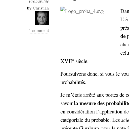
Probabilité
Industrialis
by
Christian
Dans
business_model
L’é
cinéma
prés
1 comment
Cloud
de 
chan
Computing
celu
consulting
contribution
XVII° siècle.
Dataware
Derrida
Digital
Elections-
Studies
Poursuivons donc, si vous le vou
Présidentielles
probabilités.
enregistrement
Je m’étais arrêté aux portes de c
Entreprise-
entreprise
la mesure des probabilit
savoir
2.0
google
en considération l’application 
grammatisation
catégoriale du probable. Les
sci
humeur
présente Ginzburg (voir la note