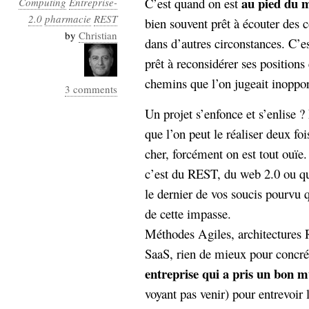
au pied du 
C’est quand on est
Computing
Entreprise-
Industrialis
2.0
pharmacie
REST
bien souvent prêt à écouter des c
business_model
by
Christian
dans d’autres circonstances. C’e
cinéma
prêt à reconsidérer ses positions
Cloud
chemins que l’on jugeait inoppo
3 comments
Computing
Un projet s’enfonce et s’enlise ?
que l’on peut le réaliser deux fo
consulting
contribution
cher, forcément on est tout ouïe.
Dataware
Derrida
Digital
Elections-
c’est du REST, du web 2.0 ou quo
Studies
Présidentielles
le dernier de vos soucis pourvu q
enregistrement
de cette impasse.
Méthodes Agiles, architectures 
Entreprise-
entreprise
SaaS, rien de mieux pour concré
2.0
google
entreprise qui a pris un bon m
grammatisation
voyant pas venir) pour entrevoir
humeur