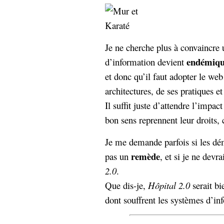
hypomnemata
lecture
management_des_connaissances
Moteur-
milieu_associé
de-recherche
Je ne cherche plus à convaincre 
mémoire
endémiq
d’information devient
ontologie
et donc qu’il faut adopter le web
participation
Politique
architectures, de ses pratiques et
Probabilité
programmation
Il suffit juste d’attendre l’impac
projet
REST
prolétarisation
bon sens reprennent leur droits
simondon
Social-Network
stiegler
Je me demande parfois si les dé
remède
pas un
, et si je ne devr
support_numérique
2.0
.
système_d'information
Que dis-je,
Hôpital 2.0
serait bi
technologies
technique
dont souffrent les systèmes d’in
travail
relationnelles
Web-
Web-2.0