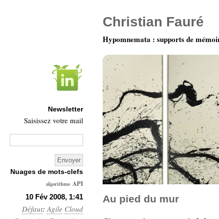
Christian Fauré
Hypomnemata : supports de mémoi
Newsletter
Saisissez votre mail
Nuages de mots-clefs
API
algorithme
Architecture
10 Fév 2008, 1:41
Au pied du mur
Défaut
:
Agile
Ars-
Cloud