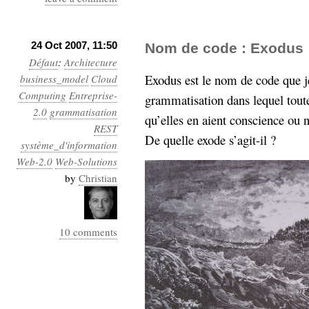
hypomnemata
lecture
management_des_connaissances
Moteur-
milieu_associé
24 Oct 2007, 11:50
Nom de code : Exodus
de-recherche
Défaut
:
Architecture
mémoire
Exodus est le nom de code que j
business_model
Cloud
ontologie
Computing
Entreprise-
grammatisation dans lequel toute
participation
2.0
grammatisation
qu’elles en aient conscience ou 
Politique
Probabilité
REST
De quelle exode s’agit-il ?
programmation
projet
système_d'information
REST
prolétarisation
Web-2.0
Web-Solutions
simondon
by
Christian
Social-Network
stiegler
support_numérique
10 comments
système_d'information
technologies
technique
travail
relationnelles
Web-
Web-2.0