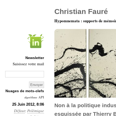
Christian Fauré
Hypomnemata : supports de mémoi
Newsletter
Saisissez votre mail
Nuages de mots-clefs
API
algorithme
Architecture
25 Juin 2012, 8:06
Non à la politique indus
Défaut
:
Polémique
Ars-
esquissée par Thierry 