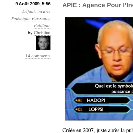
9 Août 2009, 5:56
APIE : Agence Pour l’Inc
Défaut
:
incurie
Polémique
Puissance
Publique
by
Christian
14 comments
Créée en 2007, juste après la pu