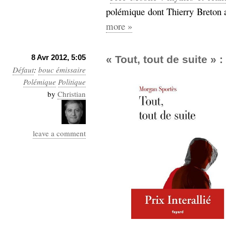
hypomnemata
lecture
polémique dont Thierry Breton a 
management_des_connaissances
more »
Moteur-
milieu_associé
de-recherche
mémoire
8 Avr 2012, 5:05
« Tout, tout de suite » 
ontologie
Défaut
:
bouc émissaire
participation
Polémique
Politique
Politique
Probabilité
by
Christian
programmation
projet
REST
prolétarisation
simondon
Social-Network
leave a comment
stiegler
support_numérique
système_d'information
technologies
technique
travail
relationnelles
Web-
Web-2.0