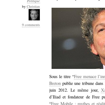
Politique
Industrialis
by
Christian
business_model
cinéma
9 comments
Cloud
Computing
consulting
contribution
Dataware
Derrida
Digital
Elections-
Studies
Présidentielles
enregistrement
Sous le titre “
Free menace l’in
Entreprise-
entreprise
Breton
publie une tribune dans
2.0
google
juin 2012. Le même jour,
X
grammatisation
d’Iliad et fondateur de Free 
humeur
“
Free Mobile : mythes et réali