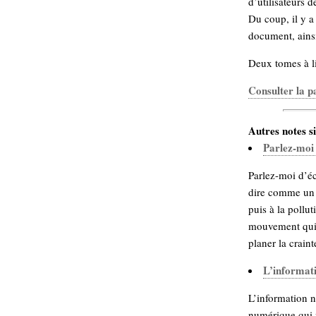
d’utilisateurs d
hypomnemata
lecture
Du coup, il y a
management_des_connaissances
document, ainsi
Moteur-
milieu_associé
de-recherche
Deux tomes à l
mémoire
ontologie
Consulter la p
participation
Politique
Probabilité
Autres notes si
programmation
Parlez-moi 
projet
REST
prolétarisation
Parlez-moi d’éc
simondon
Social-Network
dire comme un m
stiegler
puis à la poll
mouvement qui 
support_numérique
planer la crain
système_d'information
technologies
technique
L’informat
travail
relationnelles
L’information n
Web-
Web-2.0
numérique qui 