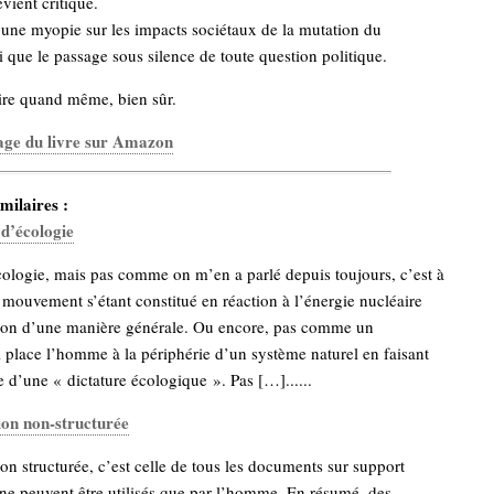
evient critique.
 une myopie sur les impacts sociétaux de la mutation du
 que le passage sous silence de toute question politique.
ire quand même, bien sûr.
age du livre sur Amazon
milaires :
d’écologie
ologie, mais pas comme on m’en a parlé depuis toujours, c’est à
ouvement s’étant constitué en réaction à l’énergie nucléaire
ution d’une manière générale. Ou encore, pas comme un
place l’homme à la périphérie d’un système naturel en faisant
te d’une « dictature écologique ». Pas […]......
ion non-structurée
on structurée, c’est celle de tous les documents sur support
ne peuvent être utilisés que par l’homme. En résumé, des