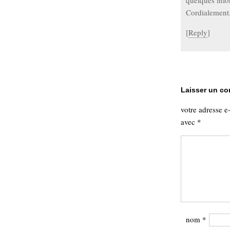
quelques info
Cordialement
[
Reply
]
Laisser un c
votre adresse e
avec
*
nom
*