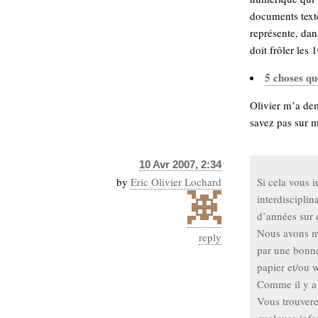
Sémantique
documents texte
représente, dan
économie
écriture
doit frôler les 1
Archives
5 choses qu
Archives
Olivier m’a de
savez pas sur mo
10 Avr 2007, 2:34
by
Eric Olivier Lochard
Si cela vous 
interdiscipli
d’années sur c
Nous avons mi
reply
par une bonne
papier et/ou 
Comme il y a 
Vous trouvere