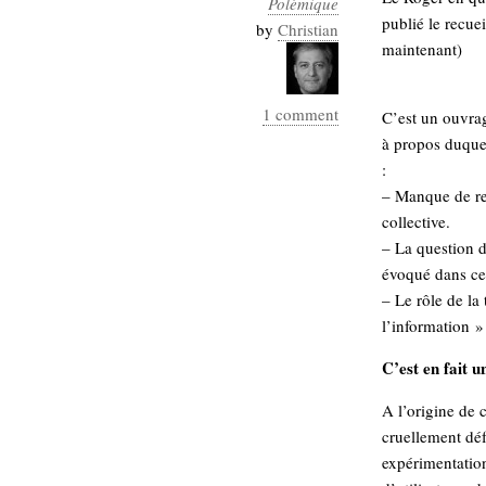
Polémique
Industrialis
publié le recu
by
Christian
maintenant)
business_model
cinéma
1 comment
C’est un ouvra
Cloud
à propos duquel
Computing
:
– Manque de rel
consulting
contribution
collective.
Dataware
Derrida
Digital
– La question d
Elections-
Studies
évoqué dans ce 
Présidentielles
– Le rôle de la
l’information »
enregistrement
C’est en fait 
Entreprise-
entreprise
2.0
google
A l’origine de c
cruellement déf
grammatisation
humeur
expérimentatio