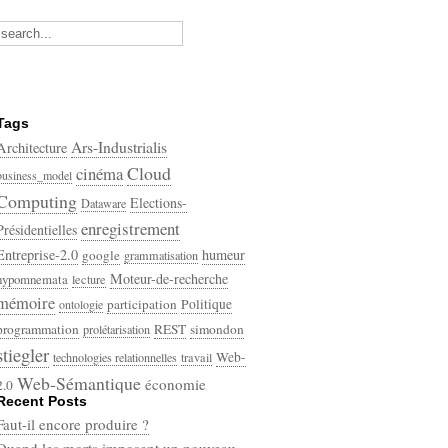
Tags
Ars-Industrialis
Architecture
Cloud
cinéma
business_model
Computing
Elections-
Dataware
enregistrement
Présidentielles
Entreprise-2.0
humeur
google
grammatisation
Moteur-de-recherche
hypomnemata
lecture
mémoire
participation
Politique
ontologie
programmation
REST
simondon
prolétarisation
stiegler
Web-
technologies relationnelles
travail
Web-Sémantique
économie
2.0
Recent Posts
écriture
Faut-il encore produire ?