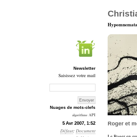
Christ
Hypomnemata 
Newsletter
Saisissez votre mail
Nuages de mots-clefs
API
algorithme
Architecture
5 Avr 2007, 1:52
Roger et m
Défaut
:
Document
Ars-
Le Roger en que