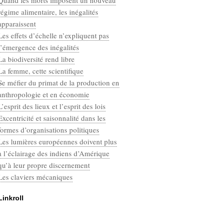
Quand les morts imposent un nouveau
Categories
régime alimentaire, les inégalités
Défaut
apparaissent
Les effets d’échelle n’expliquent pas
l’émergence des inégalités
La biodiversité rend libre
La femme, cette scientifique
Se méfier du primat de la production en
anthropologie et en économie
L’esprit des lieux et l’esprit des lois
Excentricité et saisonnalité dans les
formes d’organisations politiques
Les lumières européennes doivent plus
à l’éclairage des indiens d’Amérique
qu’à leur propre discernement
Les claviers mécaniques
Linkroll