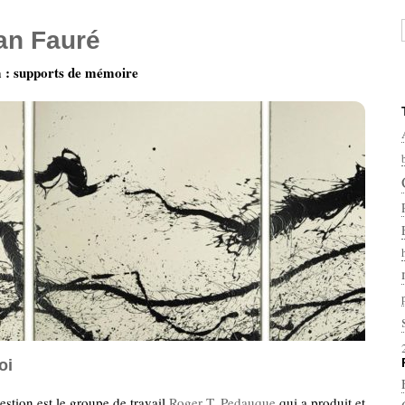
ian Fauré
: supports de mémoire
oi
stion est le groupe de travail
Roger T. Pedauque
qui a produit et