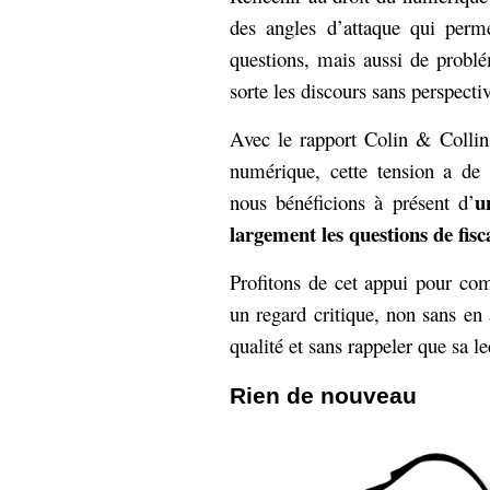
hypomnemata
lecture
des angles d’attaque qui perme
management_des_connaissances
questions, mais aussi de problé
Moteur-
milieu_associé
sorte les discours sans perspecti
de-recherche
mémoire
Avec le rapport Colin & Collin
ontologie
participation
numérique, cette tension a de 
Politique
u
Probabilité
nous bénéficions à présent d’
programmation
projet
largement les questions de fisca
REST
prolétarisation
simondon
Profitons de cet appui pour co
Social-Network
stiegler
un regard critique, non sans en
qualité et sans rappeler que sa le
support_numérique
système_d'information
Rien de nouveau
technologies
technique
travail
relationnelles
Web-
Web-2.0