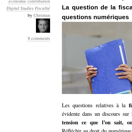
économie
contribution
Industrialis
La question de la fisc
Digital Studies
Fiscalité
business_model
by
Christian
questions numériques
cinéma
Cloud
8 comments
Computing
consulting
contribution
Dataware
Derrida
Digital
Elections-
Studies
Présidentielles
enregistrement
Entreprise-
entreprise
f
Les questions relatives à la
2.0
google
évidente dans un discours sur
grammatisation
tension ce que l’on sait, o
humeur
Réfléchir au droit du numérique 