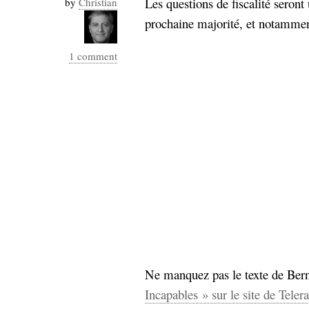
Les questions de fiscalité seront
by
Christian
Industrialis
prochaine majorité, et notamme
business_model
cinéma
1 comment
Cloud
Computing
consulting
contribution
Dataware
Derrida
Digital
Elections-
Studies
Présidentielles
enregistrement
Entreprise-
entreprise
2.0
google
Ne manquez pas le texte de Bern
grammatisation
Incapables » sur le site de Tele
humeur