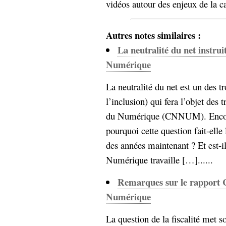
vidéos autour des enjeux de la c
hypomnemata
lecture
management_des_connaissances
Moteur-
milieu_associé
Autres notes similaires :
de-recherche
La neutralité du net instrui
mémoire
Numérique
ontologie
participation
La neutralité du net est un des tro
Politique
Probabilité
l’inclusion) qui fera l’objet des
programmation
projet
du Numérique (CNNUM). Encore 
REST
prolétarisation
simondon
pourquoi cette question fait-ell
Social-Network
stiegler
des années maintenant ? Et est-i
Numérique travaille […]......
support_numérique
système_d'information
Remarques sur le rapport Co
technologies
technique
Numérique
travail
relationnelles
Web-
La question de la fiscalité met s
Web-2.0