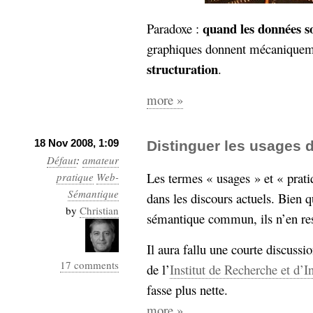
Sémantique
quand les données s
Paradoxe :
économie
écriture
graphiques donnent mécanique
Archives
structuration
.
Archives
more »
18 Nov 2008, 1:09
Distinguer les usages 
Défaut
:
amateur
Les termes « usages » et « prati
pratique
Web-
Sémantique
dans les discours actuels. Bien 
by
Christian
sémantique commun, ils n’en re
Il aura fallu une courte discussi
17 comments
de l’
Institut de Recherche et d’I
fasse plus nette.
more »