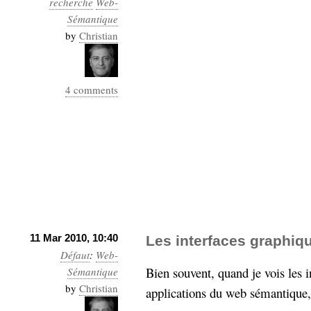
recherche
Web-
Industrialis
Sémantique
business_model
by
Christian
cinéma
Cloud
4 comments
Computing
consulting
contribution
Dataware
Derrida
Digital
Elections-
Studies
Présidentielles
enregistrement
Entreprise-
11 Mar 2010, 10:40
Les interfaces graphi
entreprise
Défaut
:
Web-
2.0
google
Bien souvent, quand je vois les 
Sémantique
grammatisation
by
Christian
applications du web sémantique, 
humeur