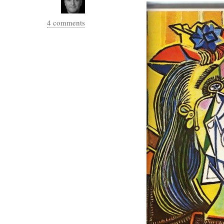
hypomnemata
lecture
management_des_connaissances
4 comments
Moteur-
milieu_associé
de-recherche
mémoire
ontologie
participation
Politique
Probabilité
programmation
projet
REST
prolétarisation
simondon
Social-Network
stiegler
support_numérique
système_d'information
technologies
technique
travail
relationnelles
Web-
Web-2.0