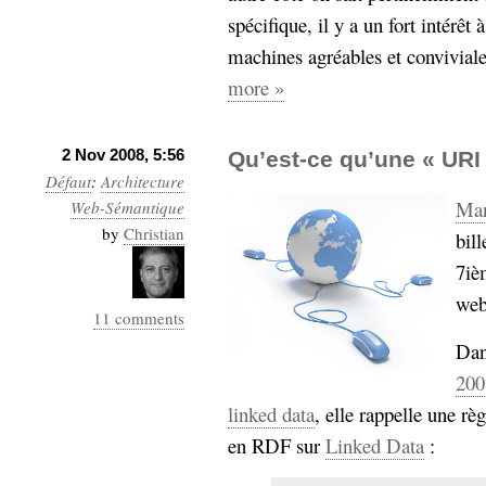
spécifique, il y a un fort intérê
machines agréables et conviviale
more »
2 Nov 2008, 5:56
Qu’est-ce qu’une « URI
Défaut
:
Architecture
Ma
Web-Sémantique
by
Christian
bill
7iè
web
11 comments
Dan
200
linked data
, elle rappelle une rè
en RDF sur
Linked Data
: