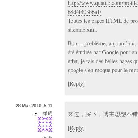
http://www.quatuo.com/profil
68d4f403b6a1/
Toutes les pages HTML de profil
sitemap.xml.
Bon… problème, aujourd’hui, 
été étudiée par Google pour en 
effet, je fais des belles pages
google s’en moque pour le m
[
Reply
]
28 Mar 2010, 5:11
by
二维码
来过，踩下，博主思想不错
[
Reply
]
reply