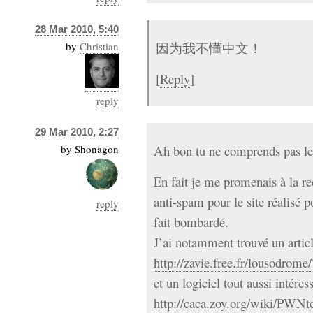
28 Mar 2010, 5:40
by
Christian
因为我不懂中文！
[
Reply
]
reply
29 Mar 2010, 2:27
by
Shonagon
Ah bon tu ne comprends pas le
En fait je me promenais à la re
anti-spam pour le site réalisé p
reply
fait bombardé.
J’ai notamment trouvé un articl
http://zavie.free.fr/lousodrom
et un logiciel tout aussi intéres
http://caca.zoy.org/wiki/PWNt