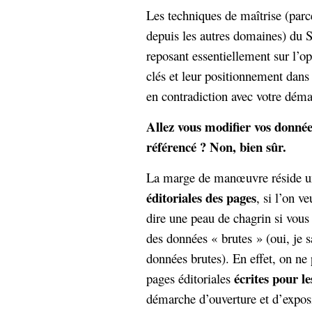
hypomnemata
lecture
Les techniques de maîtrise (parce
management_des_connaissances
depuis les autres domaines) du 
Moteur-
milieu_associé
reposant essentiellement sur l’o
de-recherche
clés et leur positionnement dans
mémoire
ontologie
en contradiction avec votre dém
participation
Politique
Allez vous modifier vos donnée
Probabilité
programmation
référencé ? Non, bien sûr.
projet
REST
prolétarisation
La marge de manœuvre réside 
simondon
Social-Network
éditoriales des pages
stiegler
, si l’on v
dire une peau de chagrin si vous
support_numérique
des données « brutes » (oui, je s
système_d'information
données brutes). En effet, on ne 
technologies
technique
écrites pour l
pages éditoriales
travail
relationnelles
Web-
démarche d’ouverture et d’expos
Web-2.0