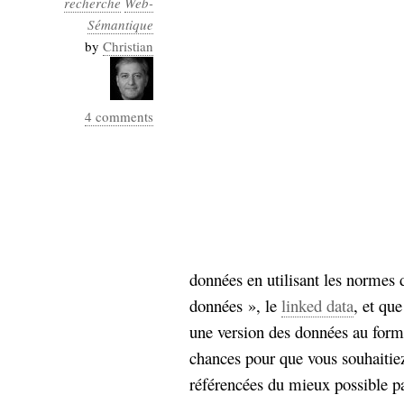
recherche
Web-
Industrialis
Sémantique
business_model
by
Christian
cinéma
Cloud
4 comments
Computing
consulting
contribution
Dataware
Derrida
Digital
Elections-
Studies
Présidentielles
enregistrement
données en utilisant les normes
données », le
linked data
, et qu
Entreprise-
entreprise
une version des données au form
2.0
google
chances pour que vous souhaiti
grammatisation
référencées du mieux possible p
humeur