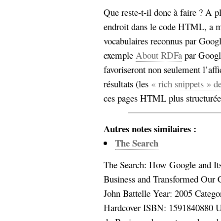
Sémantique
Que reste-t-il donc à faire ? A 
endroit dans le code HTML, a me
économie
écriture
vocabulaires reconnus par Googl
Archives
exemple
About RDFa
par Google
Archives
favoriseront non seulement l’affi
résultats (les
« rich snippets » 
ces pages HTML plus structurée
Autres notes similaires :
The Search
The Search: How Google and Its
Business and Transformed Our Cu
John Battelle Year: 2005 Categor
Hardcover ISBN: 1591840880 Un l