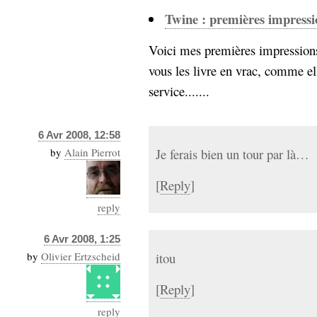
hypomnemata
lecture
Twine : premières impressi
management_des_connaissances
Moteur-
milieu_associé
Voici mes premières impressions
de-recherche
vous les livre en vrac, comme e
mémoire
ontologie
service.......
participation
Politique
Probabilité
6 Avr 2008, 12:58
programmation
projet
by
Alain Pierrot
Je ferais bien un tour par là…
REST
prolétarisation
simondon
[
Reply
]
Social-Network
stiegler
reply
support_numérique
6 Avr 2008, 1:25
système_d'information
by
Olivier Ertzscheid
itou
technologies
technique
travail
relationnelles
[
Reply
]
Web-
Web-2.0
reply