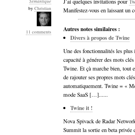
J’ai quelques invitations pour
Tw
Sémantique
Industrialis
by
Christian
Manifestez-vous en laissant un 
business_model
cinéma
Autres notes similaires :
11 comments
Cloud
Divers à propos de Twine
Computing
Une des fonctionnalités les plus 
capacité à générer des mots clés
consulting
contribution
Dataware
Derrida
Twine. Et çà marche bien, tout en 
Digital
Elections-
Studies
de rajouter ses propres mots clé
Présidentielles
automatiquement. Twine = « M
enregistrement
mode SaaS […]......
Entreprise-
entreprise
Twine it !
2.0
google
Nova Spivack de Radar Network
grammatisation
humeur
Summit la sortie en beta privée d