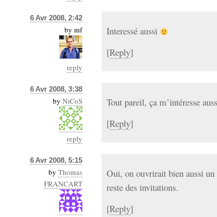
Sémantique
6 Avr 2008, 2:42
économie
by
mf
Interessé aussi
écriture
Archives
[
Reply
]
Archives
reply
6 Avr 2008, 3:38
by
NiCoS
Tout pareil, ça m’intéresse auss
[
Reply
]
reply
6 Avr 2008, 5:15
by
Thomas
Oui, on ouvrirait bien aussi u
FRANCART
reste des invitations.
[
Reply
]