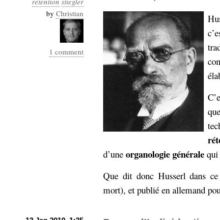
rétention
stiegler
Industrialis
by
Christian
Hu
business_model
c’e
cinéma
tra
1 comment
Cloud
con
éla
Computing
C’e
consulting
contribution
Dataware
Derrida
que
Digital
Elections-
Studies
te
Présidentielles
rét
enregistrement
organologie générale
d’une
qui 
Entreprise-
entreprise
Que dit donc Husserl dans ce 
2.0
google
mort), et publié en allemand pou
grammatisation
humeur