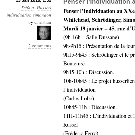
13 Jan 2010, 1:35
Penser l’Individuation 
hypomnemata
lecture
Défaut
:
Husserl
Penser l’Individuation au XXe 
management_des_connaissances
individuation
simondon
Moteur-
Whitehead, Schrödinger, Si
milieu_associé
by
Christian
de-recherche
Mardi 19 janvier – 45, rue d’
mémoire
(9h-16h – Salle Dussane)
ontologie
9h-9h15 : Présentation de la jo
participation
2 comments
Politique
9h15-9h45 : Schrödinger et le p
Probabilité
programmation
Bontems)
projet
REST
prolétarisation
9h45-10h : Discussion.
simondon
Social-Network
10h-10h45 : Le projet husserlien
stiegler
l’individuation
(Carlos Lobo)
support_numérique
10h45-11h : Discussion.
système_d'information
technologies
technique
11H-11h45 : L’individuation et l
travail
relationnelles
Russel
Web-
Web-2.0
(Frédéric Ferro)