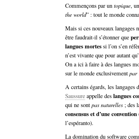
hypomnemata
lecture
Commençons par un
topique
, u
management_des_connaissances
the world
” : tout le monde conn
Moteur-
milieu_associé
de-recherche
Mais si ces nouveaux langages 
mémoire
per
être faudrait-il s’étonner que
ontologie
langues mortes
si l’on s’en réfè
participation
n’est vivante que pour autant qu’
Politique
Probabilité
programmation
On a ici à faire à des langues m
projet
REST
prolétarisation
sur le monde exclusivement
par 
simondon
Social-Network
A certains égards, les langages
stiegler
langues co
Saussure
appelle des
support_numérique
qui ne sont
pas naturelles
; des 
système_d'information
consensus et d’une convention
technologies
technique
l’espéranto).
travail
relationnelles
Web-
Web-2.0
La domination du software com