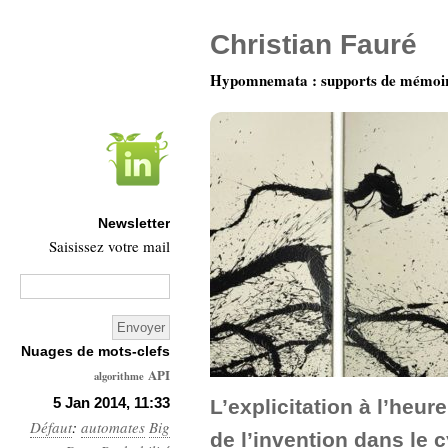
Christian Fauré
Hypomnemata : supports de mémoi
Newsletter
Saisissez votre mail
Nuages de mots-clefs
API
algorithme
Architecture
5 Jan 2014, 11:33
L’explicitation à l’heur
Défaut
:
automates
Ars-
Big
de l’invention dans le