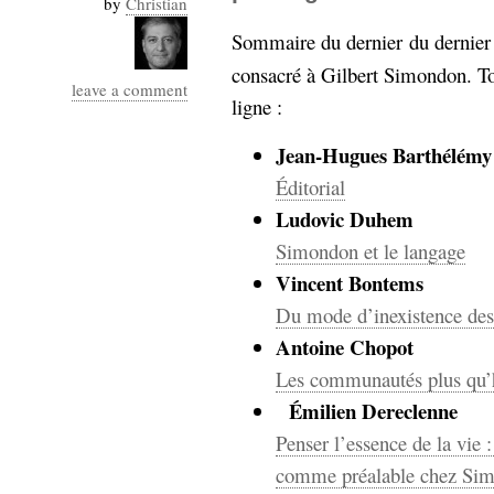
by
Christian
Industrialis
Sommaire du dernier
du dernier
business_model
consacré à Gilbert Simondon. Tou
cinéma
leave a comment
ligne :
Cloud
Jean-Hugues Barthélémy
Computing
Éditorial
Ludovic Duhem
consulting
contribution
Dataware
Derrida
Digital
Simondon et le langage
Elections-
Studies
Vincent Bontems
Présidentielles
Du mode d’inexistence de
enregistrement
Antoine Chopot
Entreprise-
Les communautés plus qu
entreprise
Émilien Dereclenne
2.0
google
Penser l’essence de la vie
grammatisation
humeur
comme préalable chez Si