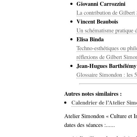
hypomnemata
lecture
Giovanni Carrozzini
management_des_connaissances
La contribution de Gilber
Moteur-
milieu_associé
Vincent Beaubois
de-recherche
Un schématisme pratique d
mémoire
Elisa Binda
ontologie
participation
Techno-esthétiques ou philo
Politique
Probabilité
réflexions de Gilbert Sim
programmation
projet
Jean-Hugues Barthélémy
REST
prolétarisation
Glossaire Simondon : les 5
simondon
Social-Network
stiegler
Autres notes similaires :
support_numérique
Calendrier de l’Atelier Si
système_d'information
Atelier Simondon « Culture et I
technologies
technique
travail
relationnelles
dates des séances :......
Web-
Web-2.0