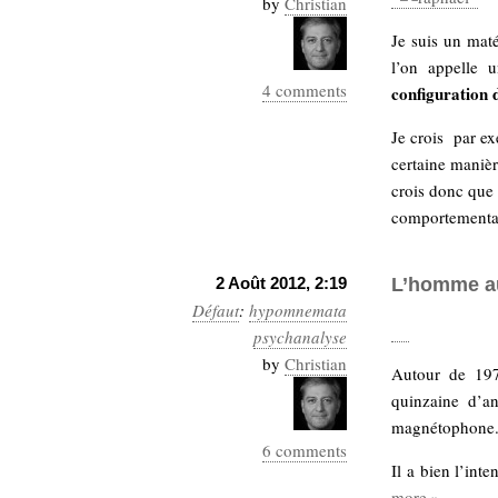
by
Christian
Industrialis
Je suis un mat
business_model
l’on appelle
cinéma
4 comments
configuration 
Cloud
Je crois par ex
certaine manièr
Computing
crois donc que
comportement
consulting
contribution
Dataware
Derrida
Digital
Elections-
Studies
2 Août 2012, 2:19
L’homme a
Présidentielles
Défaut
:
hypomnemata
enregistrement
psychanalyse
by
Christian
Autour de 197
Entreprise-
entreprise
quinzaine d’a
2.0
google
magnétophone
grammatisation
6 comments
Il a bien l’in
humeur
more »