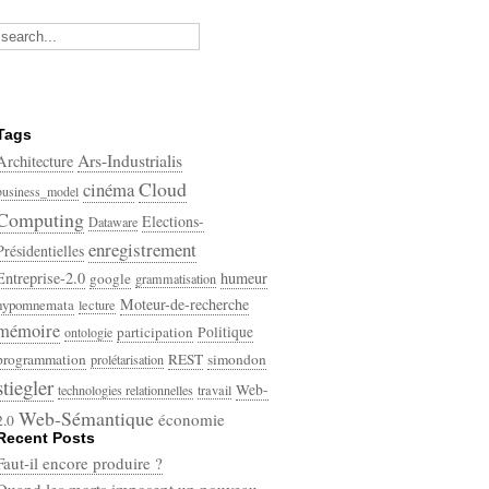
Tags
Ars-Industrialis
Architecture
Cloud
cinéma
business_model
Computing
Elections-
Dataware
enregistrement
Présidentielles
Entreprise-2.0
humeur
google
grammatisation
Moteur-de-recherche
hypomnemata
lecture
mémoire
participation
Politique
ontologie
programmation
REST
simondon
prolétarisation
stiegler
Web-
technologies relationnelles
travail
Web-Sémantique
économie
2.0
Recent Posts
écriture
Faut-il encore produire ?