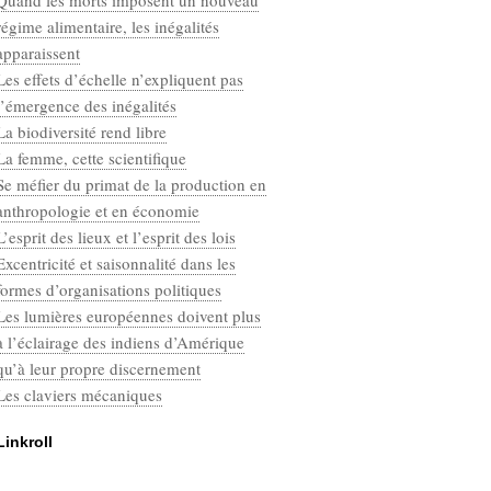
Quand les morts imposent un nouveau
Categories
régime alimentaire, les inégalités
Défaut
apparaissent
Les effets d’échelle n’expliquent pas
l’émergence des inégalités
La biodiversité rend libre
La femme, cette scientifique
Se méfier du primat de la production en
anthropologie et en économie
L’esprit des lieux et l’esprit des lois
Excentricité et saisonnalité dans les
formes d’organisations politiques
Les lumières européennes doivent plus
à l’éclairage des indiens d’Amérique
qu’à leur propre discernement
Les claviers mécaniques
Linkroll