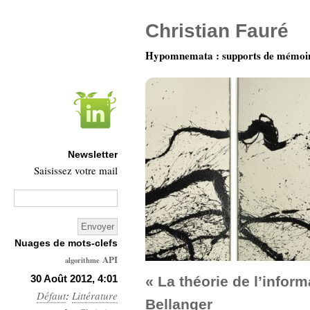
Christian Fauré
Hypomnemata : supports de mémoi
Newsletter
Saisissez votre mail
Nuages de mots-clefs
API
algorithme
Architecture
30 Août 2012, 4:01
« La théorie de l’inform
Défaut
:
Littérature
Ars-
Bellanger