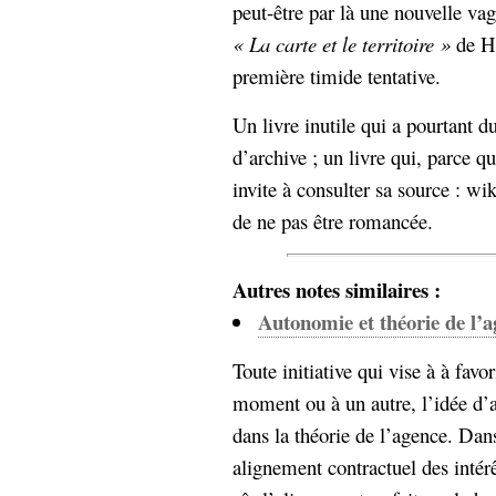
hypomnemata
lecture
peut-être par là une nouvelle v
management_des_connaissances
« La carte et le territoire »
de Ho
Moteur-
milieu_associé
première timide tentative.
de-recherche
Un livre inutile qui a pourtant 
mémoire
ontologie
d’archive ; un livre qui, parce qu
participation
invite à consulter sa source : wik
Politique
Probabilité
de ne pas être romancée.
programmation
projet
REST
prolétarisation
simondon
Autres notes similaires :
Social-Network
stiegler
Autonomie et théorie de l’
support_numérique
Toute initiative qui vise à à favo
système_d'information
moment ou à un autre, l’idée d’a
technologies
technique
dans la théorie de l’agence. Dans
travail
relationnelles
alignement contractuel des intérêt
Web-
Web-2.0