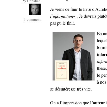
by
Christian
Industrialis
Je viens de finir le livre d’Auré
business_model
l’information
« . Je devrais plutôt
cinéma
1 comment
pas pu le finir.
Cloud
En un
Computing
leque
formi
consulting
contribution
info
Dataware
Derrida
Digital
Elections-
Studies
infor
Présidentielles
thèse
enregistrement
le pe
à nos
Entreprise-
entreprise
se désintéresse très vite.
2.0
google
grammatisation
humeur
l’auteur
On a l’impression que