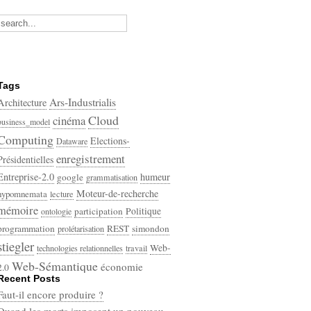
Tags
Ars-Industrialis
Architecture
Cloud
cinéma
business_model
Computing
Elections-
Dataware
enregistrement
Présidentielles
Entreprise-2.0
humeur
google
grammatisation
Moteur-de-recherche
hypomnemata
lecture
mémoire
participation
Politique
ontologie
programmation
REST
simondon
prolétarisation
stiegler
Web-
technologies relationnelles
travail
Web-Sémantique
économie
2.0
Recent Posts
écriture
Faut-il encore produire ?