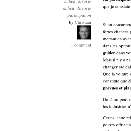
milieu_associé
Industrialis
que je constate
milieu_dissocié
business_model
participation
cinéma
by
Christian
Si un construct
fortes chances 
Cloud
mettant en avan
1 comment
Computing
dans les option
guider
dans vot
consulting
contribution
Mais il n’y a pa
Dataware
Derrida
Digital
changer radical
Elections-
Studies
Que la voiture 
Présidentielles
d
constitue que
prévues et plan
enregistrement
De là on peut 
Entreprise-
entreprise
les industries n
2.0
google
Certes, cette re
grammatisation
humeur
pourra offrir un