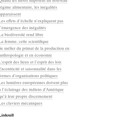
Quand les morts imposent un nouveau
Categories
régime alimentaire, les inégalités
Défaut
apparaissent
Les effets d’échelle n’expliquent pas
l’émergence des inégalités
La biodiversité rend libre
La femme, cette scientifique
Se méfier du primat de la production en
anthropologie et en économie
L’esprit des lieux et l’esprit des lois
Excentricité et saisonnalité dans les
formes d’organisations politiques
Les lumières européennes doivent plus
à l’éclairage des indiens d’Amérique
qu’à leur propre discernement
Les claviers mécaniques
Linkroll