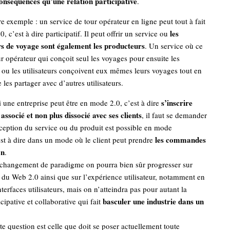
onséquences qu’une relation participative
.
e exemple : un service de tour opérateur en ligne peut tout à fait
les
, c’est à dire participatif. Il peut offrir un service ou
 de voyage sont également les producteurs
. Un service où ce
our opérateur qui conçoit seul les voyages pour ensuite les
s ou les utilisateurs conçoivent eux mêmes leurs voyages tout en
les partager avec d’autres utilisateurs.
s’inscrire
i une entreprise peut être en mode 2.0, c’est à dire
associé et non plus dissocié avec ses clients
, il faut se demander
nception du service ou du produit est possible en mode
les commandes
’est à dire dans un mode où le client peut prendre
on
.
 changement de paradigme on pourra bien sûr progresser sur
é du Web 2.0 ainsi que sur l’expérience utilisateur, notamment en
interfaces utilisateurs, mais on n’atteindra pas pour autant la
basculer une industrie dans un
cipative et collaborative qui fait
tte question est celle que doit se poser actuellement toute