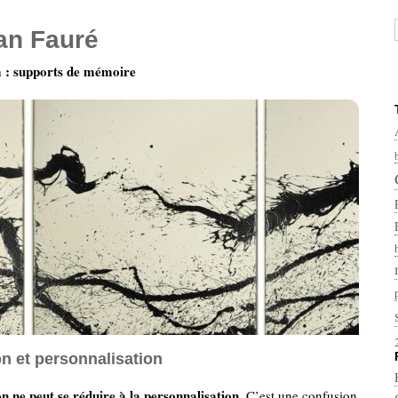
ian Fauré
: supports de mémoire
on et personnalisation
on ne peut se réduire à la personnalisation
. C’est une confusion