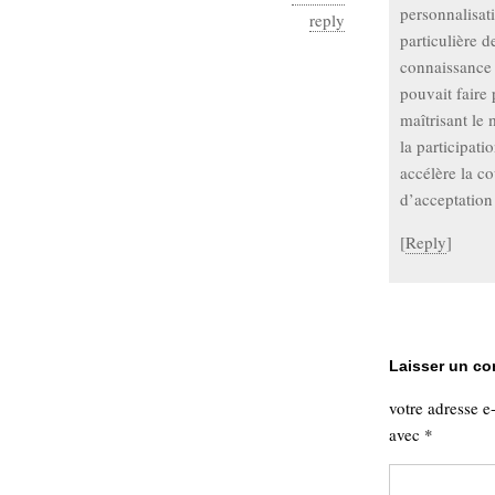
personnalisat
reply
particulière d
connaissance m
pouvait faire
maîtrisant le 
la participati
accélère la c
d’acceptation
[
Reply
]
Laisser un c
votre adresse e
avec
*