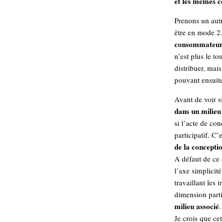
et les mêmes c
hypomnemata
lecture
management_des_connaissances
Prenons un autr
Moteur-
milieu_associé
être en mode 2.0
de-recherche
consommateurs
mémoire
n’est plus le t
ontologie
distribuer, mai
participation
pouvant ensuite 
Politique
Probabilité
Avant de voir s
programmation
projet
dans un milieu 
REST
prolétarisation
si l’acte de co
simondon
Social-Network
participatif. C
stiegler
de la concepti
A défaut de ce
support_numérique
l’axe simplicit
système_d'information
travaillant les 
technologies
technique
dimension parti
travail
relationnelles
milieu associé
.
Web-
Web-2.0
Je crois que ce