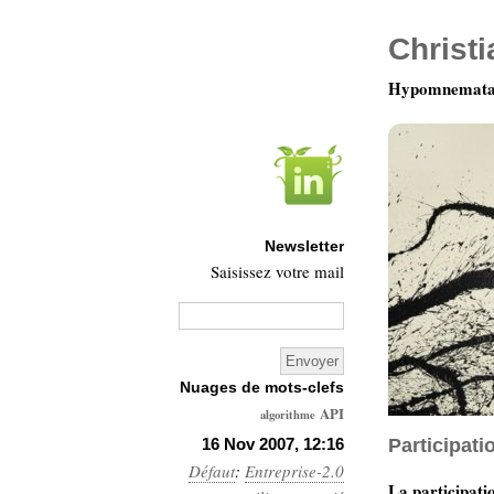
Christ
Hypomnemata 
Newsletter
Saisissez votre mail
Nuages de mots-clefs
API
algorithme
Architecture
16 Nov 2007, 12:16
Participati
Défaut
:
Entreprise-2.0
Ars-
La participati