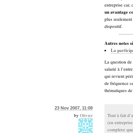
entreprise car,
Sémantique
un avantage co
économie
écriture
plus seulement 
dispositif.
Archives
Archives
Autres notes si
La particip
La question de l
salarié à l’ent
qui revient pér
de fréquence ce
thématiques de
23 Nov 2007, 11:08
by
Olivier
Tout à fait d’
(en entreprise
complexe que 