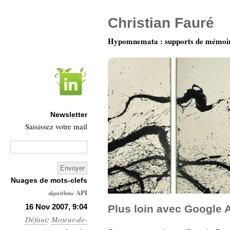
Christian Fauré
Hypomnemata : supports de mémoi
Newsletter
Saisissez votre mail
Nuages de mots-clefs
API
algorithme
Architecture
16 Nov 2007, 9:04
Plus loin avec Google 
Défaut
:
Moteur-de-
Ars-