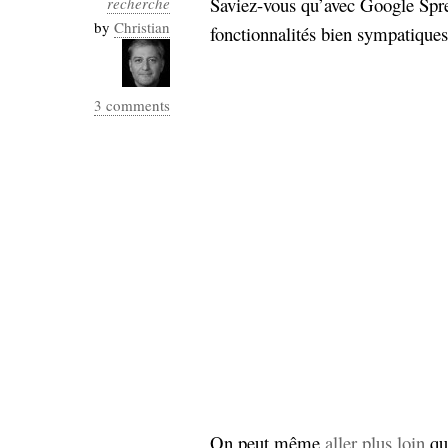
Saviez-vous qu’avec Google Spr
recherche
Industrialis
by
Christian
fonctionnalités bien sympatique
business_model
cinéma
3 comments
Cloud
Computing
consulting
contribution
Dataware
Derrida
Digital
Elections-
Studies
Présidentielles
enregistrement
Entreprise-
entreprise
2.0
google
grammatisation
humeur
On peut même
aller plus loin
que