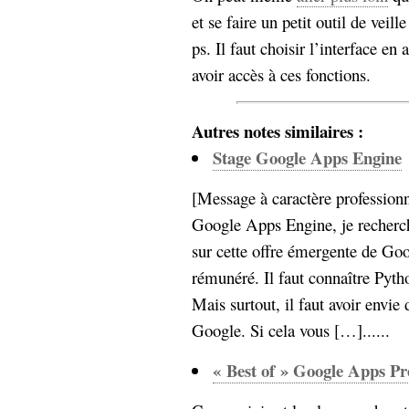
hypomnemata
lecture
et se faire un petit outil de veille
management_des_connaissances
ps. Il faut choisir l’interface en
Moteur-
milieu_associé
avoir accès à ces fonctions.
de-recherche
mémoire
ontologie
Autres notes similaires :
participation
Stage Google Apps Engine
Politique
Probabilité
programmation
projet
[Message à caractère professionn
REST
prolétarisation
Google Apps Engine, je recherch
simondon
Social-Network
sur cette offre émergente de Goo
stiegler
rémunéré. Il faut connaître Pytho
Mais surtout, il faut avoir envie
support_numérique
système_d'information
Google. Si cela vous […]......
technologies
technique
travail
relationnelles
« Best of » Google Apps Pr
Web-
Web-2.0