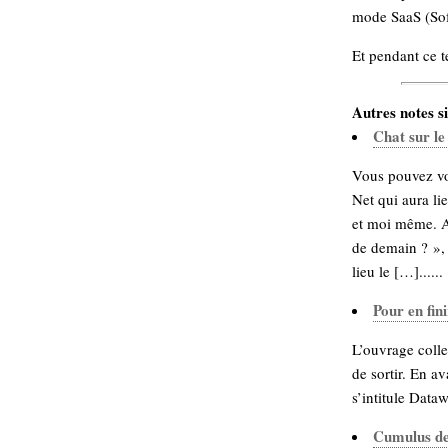
mode SaaS (Sof
Et pendant ce 
Autres notes si
Chat sur l
Vous pouvez vou
Net qui aura li
et moi même. A
de demain ? »,
lieu le […]......
Pour en fin
L’ouvrage collec
de sortir. En av
s’intitule Data
Cumulus de 