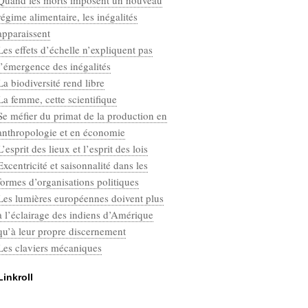
Quand les morts imposent un nouveau
Categories
régime alimentaire, les inégalités
Défaut
apparaissent
Les effets d’échelle n’expliquent pas
l’émergence des inégalités
La biodiversité rend libre
La femme, cette scientifique
Se méfier du primat de la production en
anthropologie et en économie
L’esprit des lieux et l’esprit des lois
Excentricité et saisonnalité dans les
formes d’organisations politiques
Les lumières européennes doivent plus
à l’éclairage des indiens d’Amérique
qu’à leur propre discernement
Les claviers mécaniques
Linkroll