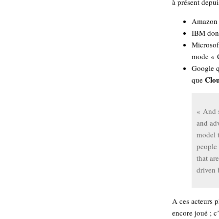
à présent depui
hypomnemata
lecture
management_des_connaissances
Amazon e
Moteur-
milieu_associé
IBM donc
de-recherche
Microsoft
mémoire
mode « C
ontologie
Google q
participation
Clou
que
Politique
Probabilité
programmation
projet
« And s
REST
prolétarisation
and adv
simondon
Social-Network
model t
stiegler
people 
that ar
support_numérique
driven 
système_d'information
technologies
technique
travail
relationnelles
A ces acteurs p
Web-
Web-2.0
encore joué ; c