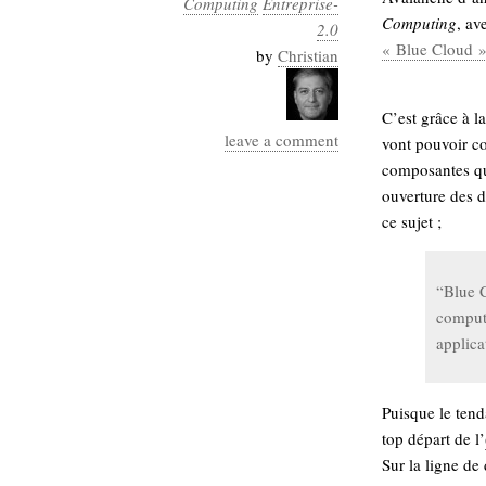
Computing
Entreprise-
Industrialis
Computing
, av
2.0
« Blue Cloud 
business_model
by
Christian
cinéma
C’est grâce à l
Cloud
leave a comment
vont pouvoir con
Computing
composantes qui
ouverture des 
consulting
contribution
ce sujet ;
Dataware
Derrida
Digital
Elections-
Studies
“Blue C
Présidentielles
comput
enregistrement
applica
Entreprise-
entreprise
2.0
google
Puisque le tend
grammatisation
top départ de l’
humeur
Sur la ligne de