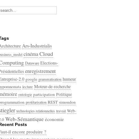
Tags
Ars-Industrialis
Architecture
Cloud
cinéma
business_model
Computing
Elections-
Dataware
enregistrement
Présidentielles
Entreprise-2.0
humeur
google
grammatisation
Moteur-de-recherche
hypomnemata
lecture
mémoire
participation
Politique
ontologie
programmation
REST
simondon
prolétarisation
stiegler
Web-
technologies relationnelles
travail
Web-Sémantique
économie
2.0
Recent Posts
écriture
Faut-il encore produire ?