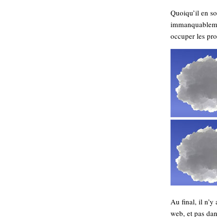
Sémantique
Quoiqu’il en so
immanquablemen
économie
écriture
occuper les pr
Archives
Archives
Au final, il n’y
web, et pas dan