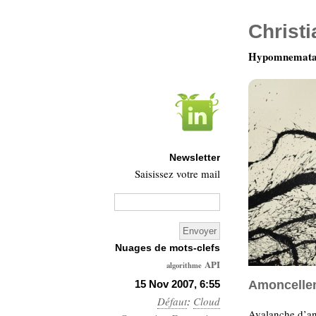
Christ
Hypomnemata 
Newsletter
Saisissez votre mail
Nuages de mots-clefs
API
algorithme
Architecture
15 Nov 2007, 6:55
Amoncelle
Défaut
:
Ars-
Cloud
Avalanche d’an