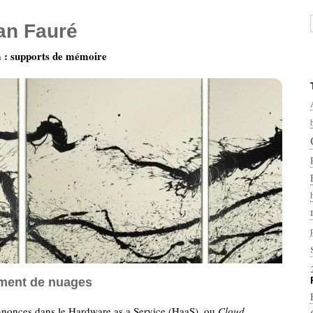
ian Fauré
: supports de mémoire
ment de nuages
nonces dans le Hardware as a Service (HaaS), ou
Cloud