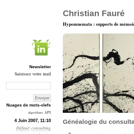
Christian Fauré
Hypomnemata : supports de mémoi
Newsletter
Saisissez votre mail
Nuages de mots-clefs
API
algorithme
Architecture
4 Juin 2007, 11:10
Généalogie du consult
Défaut
:
consulting
Ars-