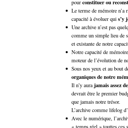
constituer ou recon
pour
hypomnemata
lecture
Le terme de mémoire n’a ri
management_des_connaissances
Moteur-
s’y 
milieu_associé
capacité à évoluer qui
de-recherche
Une archive n’est pas quel
mémoire
comme un simple lieu de st
ontologie
et existante de notre capac
participation
Politique
Notre capacité de mémoire
Probabilité
programmation
moteur de l’évolution de n
projet
REST
prolétarisation
Sous nos yeux et au bout 
simondon
Social-Network
organiques de notre mém
stiegler
jamais assez de
Il n’y aura
devrait être le premier bud
support_numérique
que jamais notre trésor.
système_d'information
technologies
technique
L’archive comme lifelog d’
travail
relationnelles
Avec le numérique, l’archiv
Web-
Web-2.0
« temps réel » touttes ces 