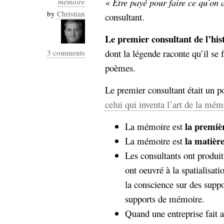
« Être payé pour faire ce qu’on
mémoire
Industrialis
by
Christian
consultant.
business_model
cinéma
Le premier consultant de l’his
dont la légende raconte qu’il se 
3 comments
Cloud
poèmes.
Computing
Le premier consultant était un p
consulting
contribution
celui qui inventa l’art de la mém
Dataware
Derrida
Digital
Elections-
la premièr
La mémoire est
Studies
Présidentielles
la matière
La mémoire est
enregistrement
Les consultants ont produit 
ont oeuvré à la spatialisati
Entreprise-
entreprise
la conscience sur des suppo
2.0
google
supports de mémoire.
grammatisation
Quand une entreprise fait a
humeur