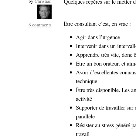
Quelques repères sur le métier de
by
Christian
Industrialis
business_model
cinéma
Être consultant c’est, en vrac :
6 comments
Cloud
Agir dans l’urgence
Intervenir dans un interval
Computing
Apprendre très vite, donc ê
consulting
contribution
Être un bon orateur, et aim
Dataware
Derrida
Digital
Avoir d’excellentes connai
Elections-
Studies
technique
Présidentielles
Être très disponible. Les am
enregistrement
activité
Entreprise-
entreprise
Supporter de travailler sur 
2.0
google
parallèle
grammatisation
Résister au stress généré p
humeur
travail