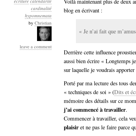
Voilà maintenant plus de deux 
écriture
calendarité
Industrialis
cardinalité
blog en écrivant :
hypomnemata
business_model
cinéma
by
Christian
« Je n’ai fait que m’amus
Cloud
leave a comment
Computing
Derrière cette influence proust
aussi bien écrire « Longtemps je
consulting
contribution
Dataware
Derrida
Digital
sur laquelle je voudrais apporter
Elections-
Studies
Porté par ma lecture des tous de
Présidentielles
« techniques de soi » (
Dits et écr
enregistrement
mémoire des détails sur ce momen
Entreprise-
entreprise
j’ai commencé à travailler
.
2.0
google
Commencer à travailler, cela veu
grammatisation
plaisir
et ne pas le faire parce q
humeur