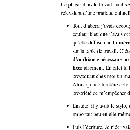
hypomnemata
lecture
Ce plaisir dans le travail avait se
management_des_connaissances
relevaient d’une pratique cultuell
Moteur-
milieu_associé
de-recherche
Tout d’abord j’avais décou
mémoire
couleur bleu que j’avais s
ontologie
lumière
qu’elle diffuse une
participation
sur la table de travail. C’ét
Politique
Probabilité
d’ambiance
nécessaire po
programmation
projet
REST
fixer
aisément. En effet la 
prolétarisation
simondon
provoquait chez moi un ma
Social-Network
stiegler
Alors qu’une lumière color
propriété de m’empêcher de
support_numérique
système_d'information
Ensuite, il y avait le stylo,
technologies
technique
importait peu en elle mê
travail
relationnelles
Web-
Puis l’écriture. Je n’écriva
Web-2.0