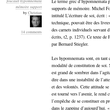
Le terme grec d’hypomnemata pe
foucault
hypomnemata
Industrialis
mémoire
support
supports de mémoire. Michel Fou
business_model
by
Christian
intitulé L’écriture de soi, écrit
cinéma
technique, pouvait être des livre
Cloud
des carnets individuels servant 
14 comments
écrits, t2, p. 1237). Ce texte de
Computing
par Bernard Stiegler.
consulting
contribution
Dataware
Derrida
Digital
Les hypomnemata sont, en tant qu
Elections-
Studies
modalité de constitution de soi.
Présidentielles
est grand de sombrer dans l’agitati
enregistrement
dire dans une instabilité de l’at
Entreprise-
entreprise
et des volontés. Cette attitude se 
2.0
google
est tourné vers l’avenir, le rend
grammatisation
l’empêche de se constituer en pr
humeur
dans le zapping d’aujourd’hui. 