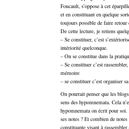
hypomnemata
lecture
Foucault, s’oppose à cet éparpil
management_des_connaissances
et en constituant en quelque sorte
Moteur-
milieu_associé
toujours possible de faire retour 
de-recherche
De cette lecture, je retiens quel
mémoire
ontologie
– Se constituer, c’est s’extériori
participation
intériorité quelconque.
Politique
Probabilité
– On se constitue dans la pratiq
programmation
projet
– Se constituer c’est rassembler, 
REST
prolétarisation
mémoire
simondon
Social-Network
– se constituer c’est organiser 
stiegler
On pourrait penser que les blog
support_numérique
sens des hypomnemata. Cela n’est
système_d'information
technologies
technique
hypomnemata on écrit pour soi. 
travail
relationnelles
ses notes ? Et combien de notes 
Web-
Web-2.0
constituante visant à rassembler