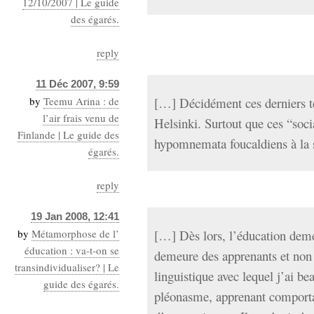
12/10/2007 | Le guide
des égarés.
reply
11 Déc 2007, 9:59
by
Teemu Arina : de
[…] Décidément ces derniers tem
l’air frais venu de
Helsinki. Surtout que ces “soci
Finlande | Le guide des
hypomnemata foucaldiens à la 
égarés.
reply
19 Jan 2008, 12:41
by
Métamorphose de l’
[…] Dès lors, l’éducation deme
éducation : va-t-on se
demeure des apprenants et non 
transindividualiser? | Le
linguistique avec lequel j’ai b
guide des égarés.
pléonasme, apprenant comporta