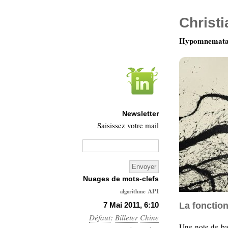
Christ
Hypomnemata 
Newsletter
Saisissez votre mail
Nuages de mots-clefs
API
algorithme
Architecture
7 Mai 2011, 6:10
La fonction
Défaut
:
Billeter
Ars-
Chine
Une note de ba