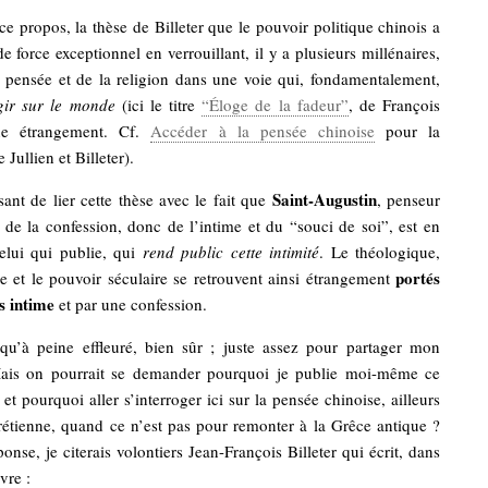
e ce propos, la thèse de Billeter que le pouvoir politique chinois a
de force exceptionnel en verrouillant, il y a plusieurs millénaires,
 pensée et de la religion dans une voie qui, fondamentalement,
gir sur le monde
(ici le titre
“Éloge de la fadeur”
, de François
nne étrangement. Cf.
Accéder à la pensée chinoise
pour la
Jullien et Billeter).
Saint-Augustin
ssant de lier cette thèse avec le fait que
, penseur
 de la confession, donc de l’intime et du “souci de soi”, est en
lui qui publie, qui
rend public cette intimité
. Le théologique,
portés
ue et le pouvoir séculaire se retrouvent ainsi étrangement
s intime
et par une confession.
 qu’à peine effleuré, bien sûr ; juste assez pour partager mon
ais on pourrait se demander pourquoi je publie moi-même ce
et pourquoi aller s’interroger ici sur la pensée chinoise, ailleurs
étienne, quand ce n’est pas pour remonter à la Grêce antique ?
onse, je citerais volontiers Jean-François Billeter qui écrit, dans
vre :