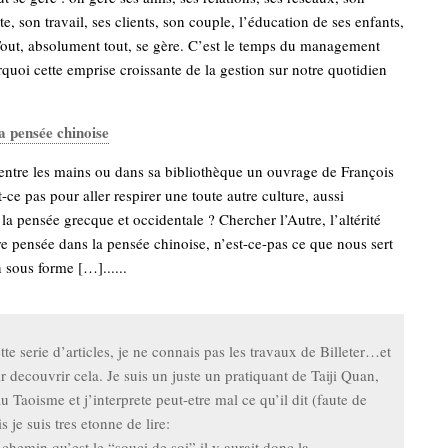
ite, son travail, ses clients, son couple, l’éducation de ses enfants,
Tout, absolument tout, se gère. C’est le temps du management
rquoi cette emprise croissante de la gestion sur notre quotidien
a pensée chinoise
entre les mains ou dans sa bibliothèque un ouvrage de François
t-ce pas pour aller respirer une toute autre culture, aussi
la pensée grecque et occidentale ? Chercher l’Autre, l’altérité
re pensée dans la pensée chinoise, n’est-ce-pas ce que nous sert
n sous forme […]......
te serie d’articles, je ne connais pas les travaux de Billeter…et
r decouvrir cela. Je suis un juste un pratiquant de Taiji Quan,
au Taoisme et j’interprete peut-etre mal ce qu’il dit (faute de
s je suis tres etonne de lire:
chemin qu’est le “souci de soi” il y aurait donc la