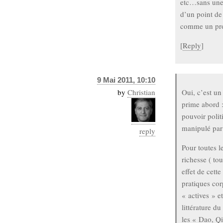
etc…sans une
d’un point de 
comme un pr
[
Reply
]
9 Mai 2011, 10:10
by
Christian
Oui, c’est un 
prime abord :
pouvoir politi
manipulé par 
reply
Pour toutes l
richesse ( t
effet de cett
pratiques cor
« actives » e
littérature d
les « Dao, Q