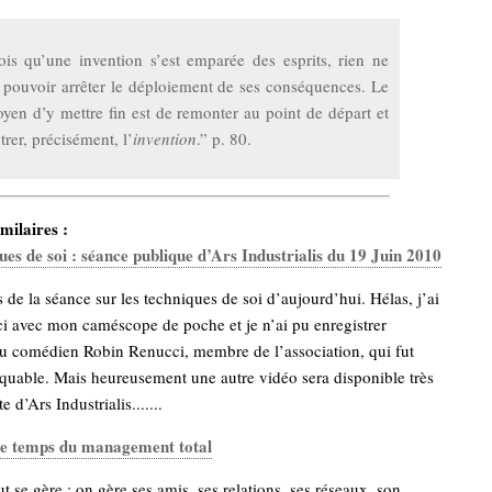
is qu’une invention s’est emparée des esprits, rien ne
pouvoir arrêter le déploiement de ses conséquences. Le
yen d’y mettre fin est de remonter au point de départ et
rer, précisément, l’
invention
.” p. 80.
milaires :
ues de soi : séance publique d’Ars Industrialis du 19 Juin 2010
s de la séance sur les techniques de soi d’aujourd’hui. Hélas, j’ai
ci avec mon caméscope de poche et je n’ai pu enregistrer
du comédien Robin Renucci, membre de l’association, qui fut
quable. Mais heureusement une autre vidéo sera disponible très
te d’Ars Industrialis.......
 le temps du management total
t se gère : on gère ses amis, ses relations, ses réseaux, son