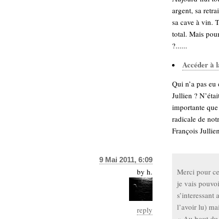
argent, sa retra
sa cave à vin. 
total. Mais pou
?......
Accéder à l
Qui n’a pas eu 
Jullien ? N’étai
importante que 
radicale de not
François Jullie
9 Mai 2011, 6:09
by
h.
Merci pour cet
je vais pouvoi
s’interessant 
l’avoir lu) mai
reply
« Au bout du 