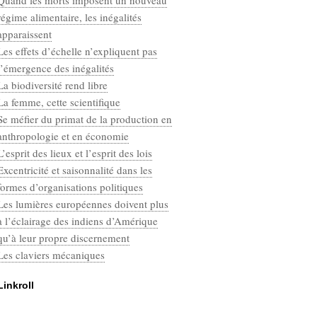
Quand les morts imposent un nouveau
Categories
régime alimentaire, les inégalités
Défaut
apparaissent
Les effets d’échelle n’expliquent pas
l’émergence des inégalités
La biodiversité rend libre
La femme, cette scientifique
Se méfier du primat de la production en
anthropologie et en économie
L’esprit des lieux et l’esprit des lois
Excentricité et saisonnalité dans les
formes d’organisations politiques
Les lumières européennes doivent plus
à l’éclairage des indiens d’Amérique
qu’à leur propre discernement
Les claviers mécaniques
Linkroll