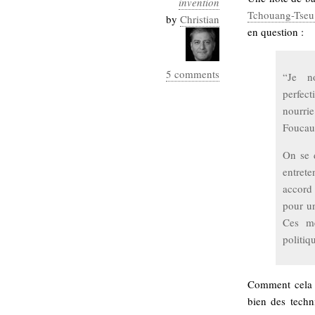
invention
Industrialis
Tchouang-Tseu 
by
Christian
en question :
business_model
cinéma
5 comments
“Je n
Cloud
perfect
Computing
nourri
Foucaul
consulting
contribution
On se 
Dataware
Derrida
Digital
entrete
Elections-
Studies
accord
Présidentielles
pour un
enregistrement
Ces mé
politiq
Entreprise-
entreprise
2.0
google
grammatisation
Comment cela 
humeur
bien des techn