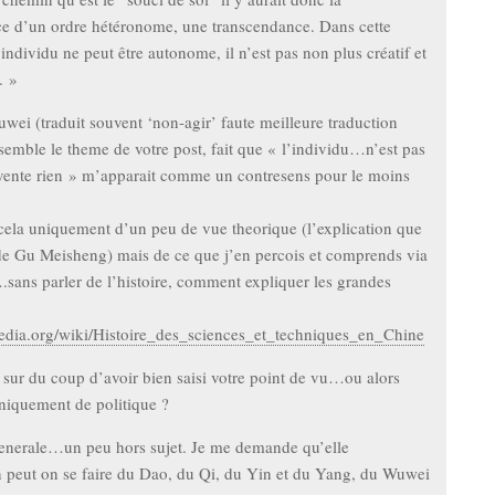
e d’un ordre hétéronome, une transcendance. Dans cette
’individu ne peut être autonome, il n’est pas non plus créatif et
. »
uwei (traduit souvent ‘non-agir’ faute meilleure traduction
 semble le theme de votre post, fait que « l’individu…n’est pas
invente rien » m’apparait comme un contresens pour le moins
 cela uniquement d’un peu de vue theorique (l’explication que
 de Gu Meisheng) mais de ce que j’en percois et comprends via
sans parler de l’histoire, comment expliquer les grandes
ipedia.org/wiki/Histoire_des_sciences_et_techniques_en_Chine
s sur du coup d’avoir bien saisi votre point de vu…ou alors
niquement de politique ?
enerale…un peu hors sujet. Je me demande qu’elle
n peut on se faire du Dao, du Qi, du Yin et du Yang, du Wuwei