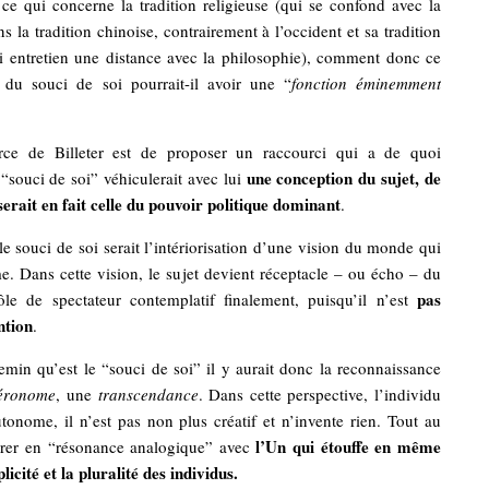
ce qui concerne la tradition religieuse (qui se confond avec la
s la tradition chinoise, contrairement à l’occident et sa tradition
i entretien une distance avec la philosophie), comment donc ce
du souci de soi pourrait-il avoir une “
fonction éminemment
rce de Billeter est de proposer un raccourci qui a de quoi
une conception du sujet, de
 “souci de soi” véhiculerait avec lui
 serait en fait celle du pouvoir politique dominant
.
le souci de soi serait l’intériorisation d’une vision du monde qui
me. Dans cette vision, le sujet devient réceptacle – ou écho – du
pas
e de spectateur contemplatif finalement, puisqu’il n’est
ntion
.
min qu’est le “souci de soi” il y aurait donc la reconnaissance
éronome
, une
transcendance
. Dans cette perspective, l’individu
tonome, il n’est pas non plus créatif et n’invente rien. Tout au
l’Un qui étouffe en même
ntrer en “résonance analogique” avec
licité et la pluralité des individus.