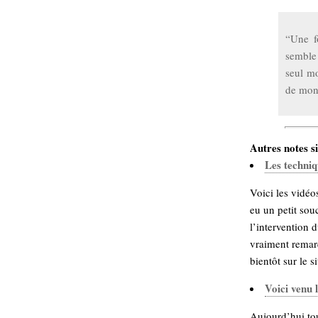
“Une fo
semble 
seul mo
de mont
Autres notes si
Les techniq
Voici les vidéo
eu un petit sou
l’intervention 
vraiment remar
bientôt sur le si
Voici venu
Aujourd’hui tou