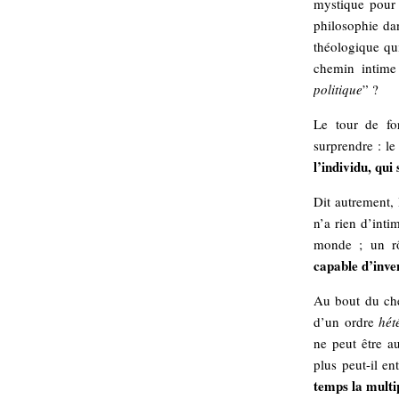
mystique pour 
hypomnemata
lecture
philosophie dan
management_des_connaissances
théologique qu
Moteur-
milieu_associé
chemin intime 
de-recherche
politique
” ?
mémoire
ontologie
Le tour de fo
participation
surprendre : le
Politique
Probabilité
l’individu, qui
programmation
projet
Dit autrement, 
REST
prolétarisation
n’a rien d’inti
simondon
Social-Network
monde ; un rôl
stiegler
capable d’inve
support_numérique
Au bout du che
système_d'information
d’un ordre
hét
technologies
technique
ne peut être au
travail
relationnelles
plus peut-il e
Web-
temps la multip
Web-2.0