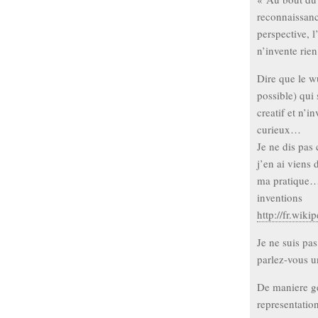
reconnaissanc
perspective, l
n’invente rien
Dire que le w
possible) qui
creatif et n’
curieux…
Je ne dis pas
j’en ai viens
ma pratique….
inventions
http://fr.wik
Je ne suis pa
parlez-vous u
De maniere g
representatio