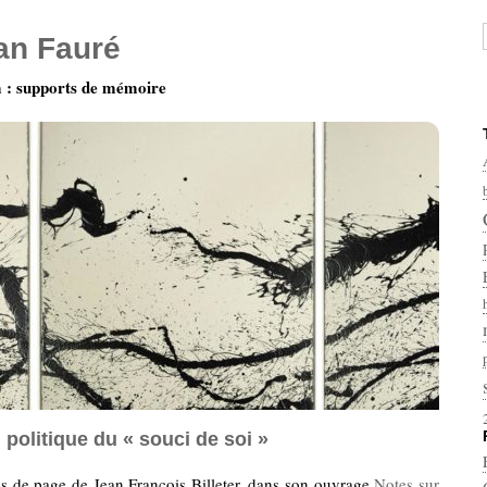
ian Fauré
: supports de mémoire
 politique du « souci de soi »
s de page de Jean François Billeter, dans son ouvrage
Notes sur