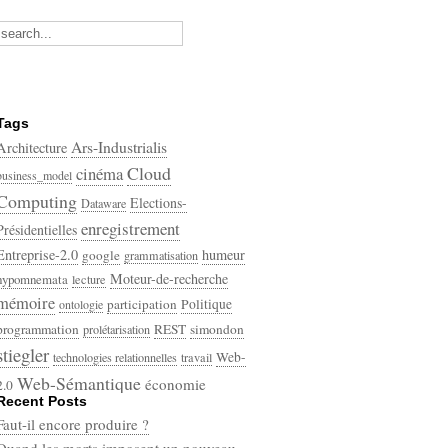
Tags
Ars-Industrialis
Architecture
Cloud
cinéma
business_model
Computing
Elections-
Dataware
enregistrement
Présidentielles
Entreprise-2.0
humeur
google
grammatisation
Moteur-de-recherche
hypomnemata
lecture
mémoire
participation
Politique
ontologie
programmation
REST
simondon
prolétarisation
stiegler
Web-
technologies relationnelles
travail
Web-Sémantique
économie
2.0
Recent Posts
écriture
Faut-il encore produire ?