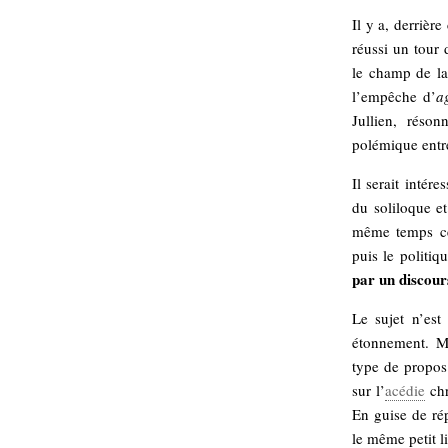
Sémantique
Il y a, derrièr
réussi un tour 
économie
écriture
le champ de la
Archives
l’empêche d’
a
Archives
Jullien, réso
polémique entre 
Il serait intére
du soliloque et
même temps ce
puis le politiq
par un discour
Le sujet n’est
étonnement. M
type de propos 
sur l’
acédie
chr
En guise de rép
le même petit li