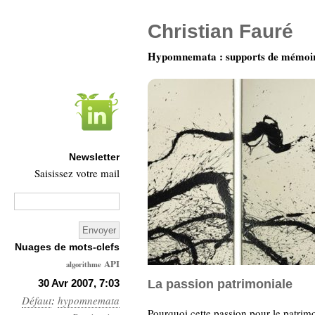
Christian Fauré
Hypomnemata : supports de mémoi
Newsletter
Saisissez votre mail
Nuages de mots-clefs
API
algorithme
Architecture
30 Avr 2007, 7:03
La passion patrimoniale
Défaut
:
hypomnemata
Ars-
Pourquoi cette passion pour le patrimo