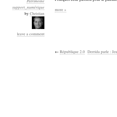
Patrimoine
Industrialis
support_numérique
more »
business_model
by
Christian
cinéma
Cloud
leave a comment
Computing
←
République 2.0
Derrida parle : Je
consulting
contribution
Dataware
Derrida
Digital
Elections-
Studies
Présidentielles
enregistrement
Entreprise-
entreprise
2.0
google
grammatisation
humeur