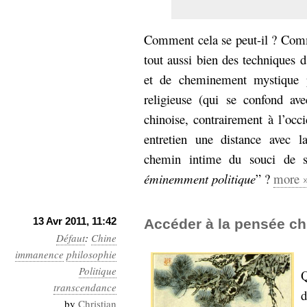
hypomnemata
lecture
management_des_connaissances
Moteur-
Comment cela se peut-il ? Com
milieu_associé
de-recherche
tout aussi bien des techniques d
mémoire
et de cheminement mystique p
ontologie
religieuse (qui se confond ave
participation
chinoise, contrairement à l’occi
Politique
Probabilité
entretien une distance avec 
programmation
projet
REST
chemin intime du souci de so
prolétarisation
simondon
éminemment politique
” ?
more 
Social-Network
stiegler
13 Avr 2011, 11:42
Accéder à la pensée ch
support_numérique
Défaut
:
Chine
système_d'information
immanence
philosophie
technologies
technique
Politique
Q
travail
relationnelles
transcendance
Web-
d
Web-2.0
by
Christian