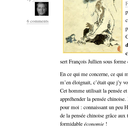
F
Sémantique
p
économie
écriture
c
6 comments
Archives
p
Archives
C
c
sert François Jullien sous forme
En ce qui me concerne, ce qui m’a
m’en éloignait, c’était que j’y v
Cet homme utilisait la pensée e
appréhender la pensée chinoise. I
pour moi : connaissant un peu He
de la pensée chinoise grâce aux t
formidable
économie
!