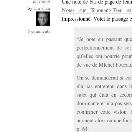
Une note de bas de page de Jean
invention
Industrialis
by
Christian
Notes sur Tchouang-Tseu et
business_model
impressionné. Voici le passage e
cinéma
5 comments
Cloud
“Je note en passant que
Computing
perfectionnement de soi
qu’elles ont nourrie pour
consulting
contribution
de vue de Michel Foucaul
Dataware
Derrida
Digital
Elections-
Studies
On se demanderait si cet
Présidentielles
n’a pas entretenu dans l
enregistrement
sujet qui était en acco
Entreprise-
dominante et n’a pas servi
entreprise
2.0
google
confirmer cette vision, 
grammatisation
auraient alors eu une fo
humeur
p. 64.