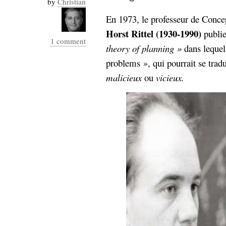
by
Christian
Industrialis
En 1973, le professeur de Concep
business_model
Horst Rittel (1930-1990)
publie
cinéma
1 comment
theory of planning »
dans lequel
Cloud
problems », qui pourrait se trad
malicieux
ou
vicieux.
Computing
consulting
contribution
Dataware
Derrida
Digital
Elections-
Studies
Présidentielles
enregistrement
Entreprise-
entreprise
2.0
google
grammatisation
humeur