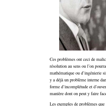
hypomnemata
lecture
management_des_connaissances
Moteur-
milieu_associé
de-recherche
mémoire
ontologie
participation
Politique
Probabilité
programmation
projet
REST
prolétarisation
Ces problèmes ont ceci de malici
simondon
Social-Network
résolution au sens ou l’on pourr
stiegler
mathématique ou d’ingénierie si
support_numérique
y a déjà un problème interne da
système_d'information
forme d’incomplétude et d’ouver
technologies
technique
manière dont on peut y faire fa
travail
relationnelles
Web-
Web-2.0
Les exemples de problèmes que p