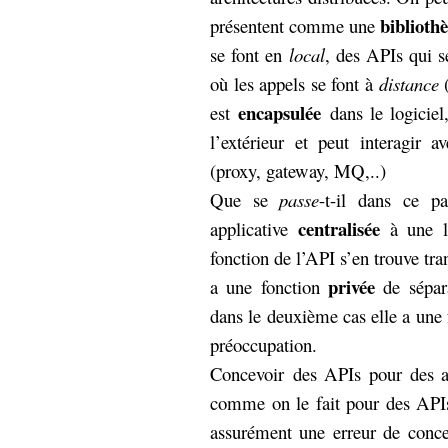
hypomnemata
lecture
bibliothè
présentent comme une
management_des_connaissances
se font en
local
, des APIs qui 
Moteur-
milieu_associé
où les appels se font à
distance
(
de-recherche
encapsulée
est
dans le logiciel
mémoire
ontologie
l’extérieur et peut interagir 
participation
(proxy, gateway, MQ,..)
Politique
Probabilité
Que se
passe
-t-il dans ce p
programmation
projet
centralisée
applicative
à une l
REST
prolétarisation
simondon
fonction de l’API s’en trouve tr
Social-Network
stiegler
privée
a une fonction
de sépara
dans le deuxième cas elle a une
support_numérique
préoccupation.
système_d'information
Concevoir des APIs pour des arc
technologies
technique
travail
comme on le fait pour des APIs 
relationnelles
Web-
assurément une erreur de concep
Web-2.0