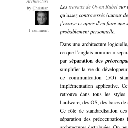
Architecture
Industrialis
Les
travaux de Owen Rubel
sur l
by
Christian
qu’assez controversés (autour de 
business_model
cinéma
j’essaye ci-après d’en faire une s
1 comment
probablement personnelle.
Cloud
Dans une architecture logiciell
Computing
ce que l’anglais nomme « separa
consulting
contribution
séparation des
par
préoccup
Dataware
Derrida
Digital
simplifier la vie du développeur 
Elections-
Studies
de communication (I/O) stan
Présidentielles
implémentation applicative. C
enregistrement
retrouve dans tous les style
Entreprise-
entreprise
hardware, des OS, des bases de d
2.0
google
Ce rôle de standardisation de
grammatisation
séparation des préoccupations 
humeur
architectures distribuées. On peu