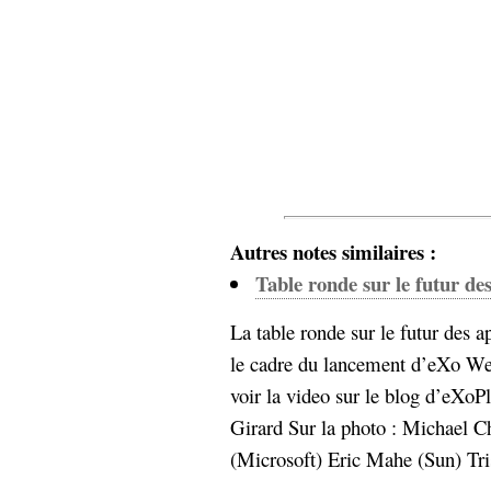
hypomnemata
lecture
management_des_connaissances
Moteur-
milieu_associé
de-recherche
mémoire
ontologie
participation
Politique
Probabilité
programmation
projet
Autres notes similaires :
REST
prolétarisation
simondon
Table ronde sur le futur de
Social-Network
stiegler
La table ronde sur le futur des a
le cadre du lancement d’eXo We
support_numérique
système_d'information
voir la video sur le blog d’eXoP
technologies
technique
Girard Sur la photo : Michael C
travail
relationnelles
(Microsoft) Eric Mahe (Sun) Tri
Web-
Web-2.0