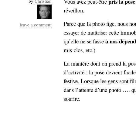
pris la pos
Vous avez peut-être
by
Christian
Industrialis
réveillon.
business_model
cinéma
Parce que la photo fige, nous no
leave a comment
essayer de maitriser cette immobi
Cloud
à nos dépend
qu’elle ne se fasse
Computing
mis-clos, etc.)
consulting
contribution
La manière dont on prend la pose 
Dataware
Derrida
Digital
d’activité : la pose devient faci
Elections-
Studies
festive. Lorsque les gens sont fi
Présidentielles
dans l’attente d’une photo …. qui
enregistrement
sourire.
Entreprise-
entreprise
2.0
google
grammatisation
humeur