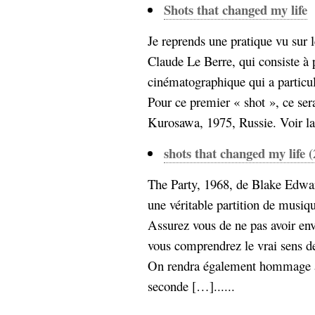
hypomnemata
lecture
Shots that changed my life
management_des_connaissances
Moteur-
Je reprends une pratique vu sur
milieu_associé
de-recherche
Claude Le Berre, qui consiste à
mémoire
cinématographique qui a partic
ontologie
Pour ce premier « shot », ce se
participation
Kurosawa, 1975, Russie. Voir la
Politique
Probabilité
programmation
projet
shots that changed my life (
REST
prolétarisation
simondon
The Party, 1968, de Blake Edward
Social-Network
stiegler
une véritable partition de musi
Assurez vous de ne pas avoir envi
support_numérique
vous comprendrez le vrai sens de
système_d'information
On rendra également hommage au 
technologies
technique
travail
relationnelles
seconde […]......
Web-
Web-2.0