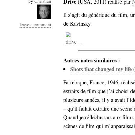
Drive
(USA, 2011) réalisé par
N
by
Christian
Industrialis
Il s’agit du générique du film, u
business_model
cinéma
de Kavinsky.
leave a comment
Cloud
Computing
Autres notes similaires :
consulting
contribution
Dataware
Derrida
Digital
Shots that changed my life 
Elections-
Studies
Farrebique, France, 1946, réalis
Présidentielles
extraits de film que j’ai choisi 
enregistrement
plusieurs années, il y a avait l’i
Entreprise-
entreprise
– qu’il fallait extraire une scè
2.0
google
Quand je réfléchissais aux films
grammatisation
scènes de film qui m’apparaissai
humeur