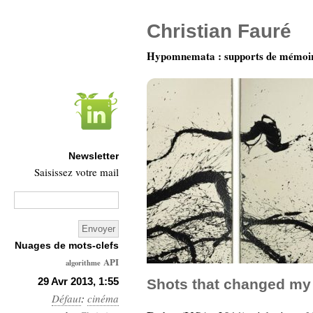
Christian Fauré
Hypomnemata : supports de mémoi
Newsletter
Saisissez votre mail
Nuages de mots-clefs
API
algorithme
Architecture
29 Avr 2013, 1:55
Shots that changed my l
Défaut
:
cinéma
Ars-