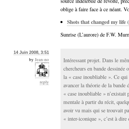
source indélébile de révolte, pré
Sémantique
oblige à faire face à ce néant. V
économie
écriture
Shots that changed my life 
Archives
Archives
Sunrise (L’aurore) de F.W. Murna
14 Juin 2008, 3:51
by
Jean-no
Intéressant projet. Dans le mê
chercheurs en bande dessinée 
la « case inoubliable ». Ce qui 
reply
avancer la théorie de la bande d
« case inoubliable » n’existait 
mentale à partir du récit, quelq
avoir vu mais qui se trouvait pa
« inter-iconique », c’est à dire 