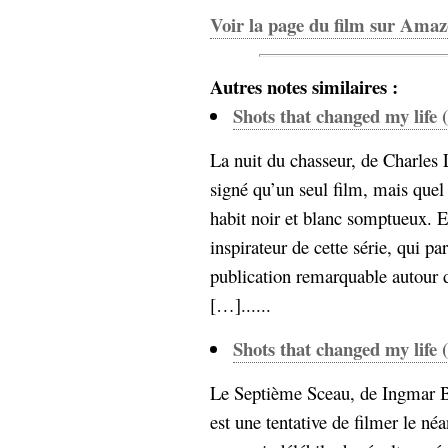
hypomnemata
lecture
Voir la page du film sur Ama
management_des_connaissances
Moteur-
milieu_associé
Autres notes similaires :
de-recherche
Shots that changed my life (
mémoire
ontologie
participation
La nuit du chasseur, de Charles
Politique
Probabilité
signé qu’un seul film, mais quel
programmation
projet
habit noir et blanc somptueux. 
REST
prolétarisation
inspirateur de cette série, qui par
simondon
Social-Network
publication remarquable autour 
stiegler
[…]......
support_numérique
Shots that changed my life (
système_d'information
technologies
technique
Le Septième Sceau, de Ingmar B
travail
relationnelles
est une tentative de filmer le né
Web-
Web-2.0