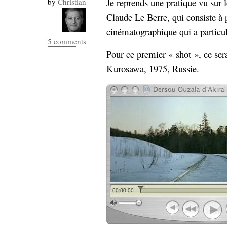
Je reprends une pratique vu sur 
by
Christian
Industrialis
Claude Le Berre, qui consiste à
business_model
cinématographique qui a partic
cinéma
5 comments
Pour ce premier « shot », ce se
Cloud
Kurosawa, 1975, Russie.
Computing
consulting
contribution
Dataware
Derrida
Digital
Elections-
Studies
Présidentielles
enregistrement
Entreprise-
entreprise
2.0
google
grammatisation
humeur