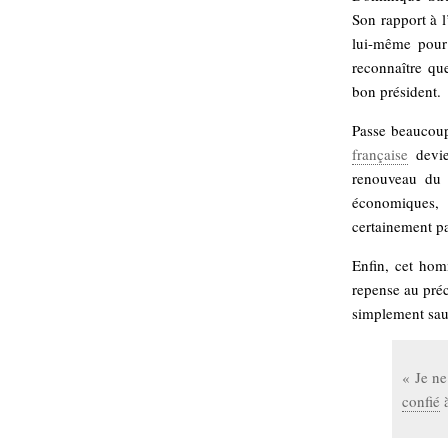
hypomnemata
lecture
Son rapport à l
management_des_connaissances
lui-même pour 
Moteur-
milieu_associé
reconnaître qu
de-recherche
bon président.
mémoire
ontologie
Passe beaucou
participation
française
devie
Politique
renouveau du 
Probabilité
économiques, 
programmation
projet
certainement p
REST
prolétarisation
simondon
Social-Network
Enfin, cet ho
stiegler
repense au précé
simplement saut
support_numérique
système_d'information
technologies
« Je ne
technique
travail
relationnelles
confié
à
Web-
Web-2.0