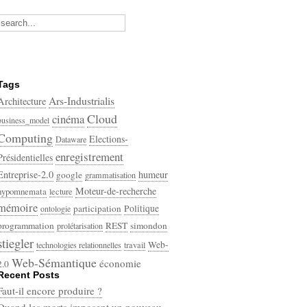
Tags
Ars-Industrialis
Architecture
Cloud
cinéma
business_model
Computing
Elections-
Dataware
enregistrement
Présidentielles
Entreprise-2.0
humeur
google
grammatisation
Moteur-de-recherche
hypomnemata
lecture
mémoire
participation
Politique
ontologie
programmation
REST
simondon
prolétarisation
stiegler
Web-
technologies relationnelles
travail
Web-Sémantique
économie
2.0
Recent Posts
écriture
Faut-il encore produire ?