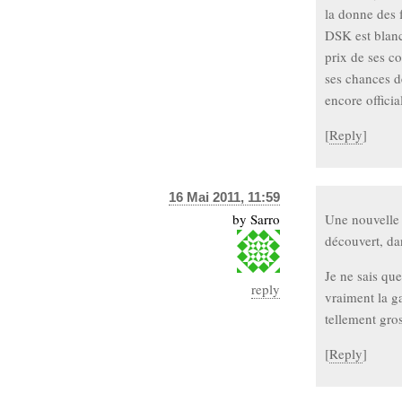
la donne des 
DSK est blanch
prix de ses c
ses chances de
encore officia
[
Reply
]
16 Mai 2011, 11:59
by
Sarro
Une nouvelle 
découvert, da
Je ne sais qu
reply
vraiment la g
tellement gro
[
Reply
]