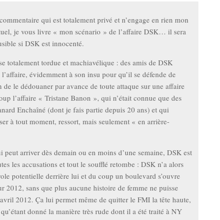
commentaire qui est totalement privé et n’engage en rien mon
uel, je vous livre « mon scénario » de l’affaire DSK… il sera
ausible si DSK est innocenté.
e totalement tordue et machiavélique : des amis de DSK
 l’affaire, évidemment à son insu pour qu’il se défende de
in de le dédouaner par avance de toute attaque sur une affaire
oup l’affaire « Tristane Banon », qui n’était connue que des
nard Enchaîné (dont je fais partie depuis 20 ans) et qui
ser à tout moment, ressort, mais seulement « en arrière-
ui peut arriver dès demain ou en moins d’une semaine, DSK est
tes les accusations et tout le soufflé retombe : DSK n’a alors
ole potentielle derrière lui et du coup un boulevard s’ouvre
ur 2012, sans que plus aucune histoire de femme ne puisse
i avril 2012. Ça lui permet même de quitter le FMI la tête haute,
qu’étant donné la manière très rude dont il a été traité à NY