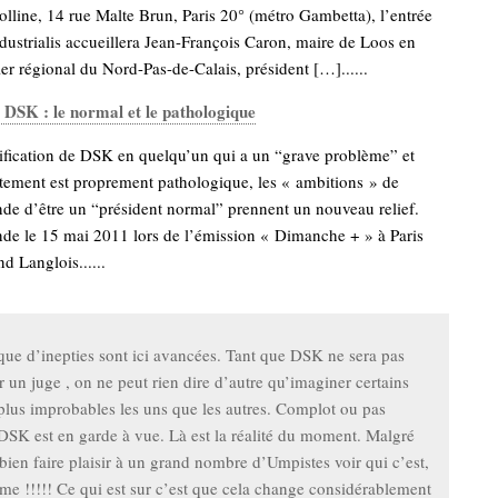
olline, 14 rue Malte Brun, Paris 20° (métro Gambetta), l’entrée
industrialis accueillera Jean-François Caron, maire de Loos en
ler régional du Nord-Pas-de-Calais, président […]......
 DSK : le normal et le pathologique
lification de DSK en quelqu’un qui a un “grave problème” et
tement est proprement pathologique, les « ambitions » de
de d’être un “président normal” prennent un nouveau relief.
nde le 15 mai 2011 lors de l’émission « Dimanche + » à Paris
d Langlois......
que d’inepties sont ici avancées. Tant que DSK ne sera pas
 un juge , on ne peut rien dire d’autre qu’imaginer certains
 plus improbables les uns que les autres. Complot ou pas
DSK est en garde à vue. Là est la réalité du moment. Malgré
 bien faire plaisir à un grand nombre d’Umpistes voir qui c’est,
e !!!!! Ce qui est sur c’est que cela change considérablement