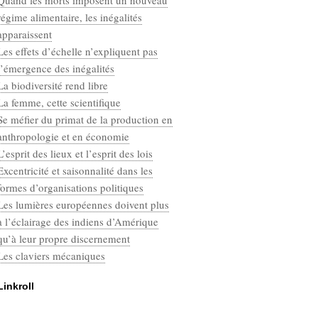
Quand les morts imposent un nouveau
Categories
régime alimentaire, les inégalités
Défaut
apparaissent
Les effets d’échelle n’expliquent pas
l’émergence des inégalités
La biodiversité rend libre
La femme, cette scientifique
Se méfier du primat de la production en
anthropologie et en économie
L’esprit des lieux et l’esprit des lois
Excentricité et saisonnalité dans les
formes d’organisations politiques
Les lumières européennes doivent plus
à l’éclairage des indiens d’Amérique
qu’à leur propre discernement
Les claviers mécaniques
Linkroll