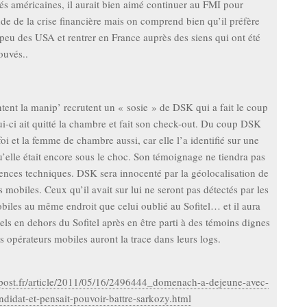
tés américaines, il aurait bien aimé continuer au FMI pour
de de la crise financière mais on comprend bien qu’il préfère
 peu des USA et rentrer en France auprès des siens qui ont été
ouvés..
ent la manip’ recrutent un « sosie » de DSK qui a fait le coup
ui-ci ait quitté la chambre et fait son check-out. Du coup DSK
oi et la femme de chambre aussi, car elle l’a identifié sur une
u’elle était encore sous le choc. Son témoignage ne tiendra pas
ences techniques. DSK sera innocenté par la géolocalisation de
 mobiles. Ceux qu’il avait sur lui ne seront pas détectés par les
biles au même endroit que celui oublié au Sofitel… et il aura
els en dehors du Sofitel après en être parti à des témoins dignes
es opérateurs mobiles auront la trace dans leurs logs.
epost.fr/article/2011/05/16/2496444_domenach-a-dejeune-avec-
andidat-et-pensait-pouvoir-battre-sarkozy.html