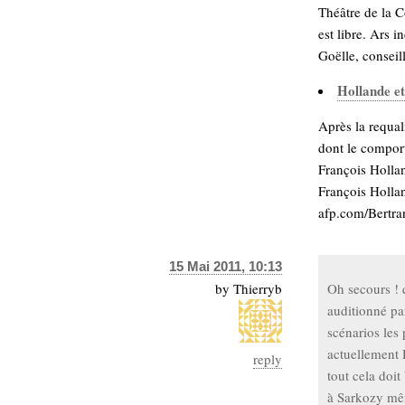
Théâtre de la C
est libre. Ars 
Goëlle, conseil
Hollande et
Après la requa
dont le compor
François Hollan
François Holla
afp.com/Bertran
15 Mai 2011, 10:13
by
Thierryb
Oh secours ! 
auditionné par
scénarios les
actuellement 
reply
tout cela doit
à Sarkozy mêm