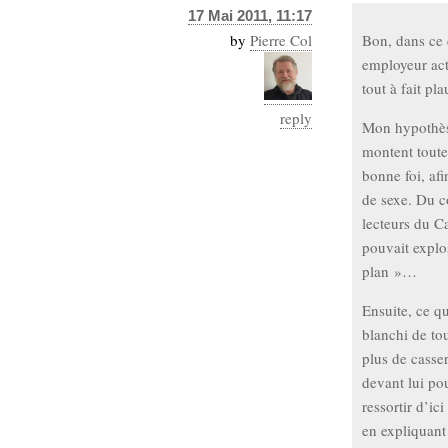
17 Mai 2011, 11:17
by
Pierre Col
Bon, dans ce 
employeur act
tout à fait pl
reply
Mon hypothès
montent toute
bonne foi, af
de sexe. Du c
lecteurs du Ca
pouvait explo
plan »…
Ensuite, ce q
blanchi de tou
plus de casser
devant lui po
ressortir d’ic
en expliquant 