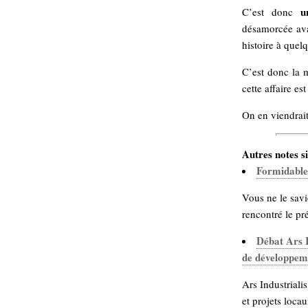
u
C’est donc
Sémantique
désamorcée ava
économie
écriture
histoire à quel
Archives
C’est donc la m
Archives
cette affaire es
On en viendrait
Autres notes si
Formidable
Vous ne le savi
rencontré le pré
Débat Ars I
de développem
Ars Industriali
et projets loc