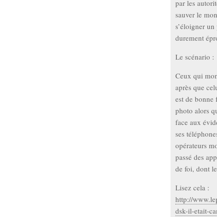
par les autori
sauver le mon
s’éloigner un
durement épr
Le scénario :
Ceux qui mont
après que cel
est de bonne f
photo alors q
face aux évid
ses téléphones
opérateurs mo
passé des app
de foi, dont l
Lisez cela :
http://www.l
dsk-il-etait-c