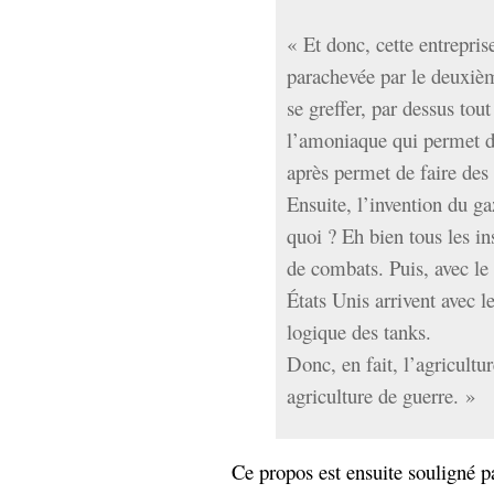
hypomnemata
lecture
management_des_connaissances
« Et donc, cette entrepris
Moteur-
milieu_associé
parachevée par le deuxiè
de-recherche
se greffer, par dessus tout
mémoire
l’amoniaque qui permet d
ontologie
participation
après permet de faire des 
Politique
Probabilité
Ensuite, l’invention du g
programmation
projet
quoi ? Eh bien tous les in
REST
prolétarisation
de combats. Puis, avec le
simondon
Social-Network
États Unis arrivent avec le
stiegler
logique des tanks.
Donc, en fait, l’agricultu
support_numérique
système_d'information
agriculture de guerre. »
technologies
technique
travail
relationnelles
Web-
Ce propos est ensuite souligné pa
Web-2.0