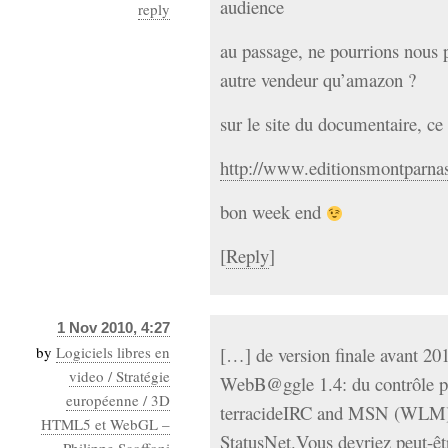
audience
reply
au passage, ne pourrions nous 
autre vendeur qu’amazon ?
sur le site du documentaire, ce 
http://www.editionsmontparnas
bon week end
[
Reply
]
1 Nov 2010, 4:27
by
Logiciels libres en
[…] de version finale avant 201
video / Stratégie
WebB@ggle 1.4: du contrôle par
européenne / 3D
terracideIRC and MSN (WLM) i
HTML5 et WebGL –
StatusNet.Vous devriez peut-êtr