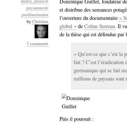
Dominique Guillet, fondateur d
milieu_dissocié
Industrialis
paysannerie
et distribue des semances potagèr
prolétarisation
business_model
l’ouverture du documentaire
« S
cinéma
by
Christian
global »
de
Coline Serreau
. Il v
Cloud
de la thèse qui est défendue par la
3 comments
Computing
« Qu’est-ce que c’est la 
consulting
contribution
fait ? C’est l’éradication
Dataware
Derrida
Digital
germanique qui se fait ma
Elections-
Studies
Présidentielles
millions de paysans sont 
enregistrement
Entreprise-
entreprise
2.0
google
grammatisation
Puis il poursuit :
humeur