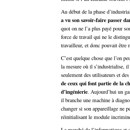
hypomnemata
lecture
management_des_connaissances
Au début de la phase d’industria
Moteur-
milieu_associé
a vu son savoir-faire passer d
de-recherche
quoi on ne l’a plus payé pour so
mémoire
force de travail qui ne le disting
ontologie
participation
travailleur, et donc pouvait êtr
Politique
Probabilité
C’est quelque chose que l’on peu
programmation
projet
la mesure où il s’industrialise, i
REST
prolétarisation
simondon
seulement des utilisateurs et d
Social-Network
stiegler
de ceux qui font partie de la c
d’ingénierie
. Aujourd’hui un gar
support_numérique
il branche une machine à diagnos
système_d'information
changer si son appareillage ne pe
technologies
technique
travail
réinitialisant le module incrimin
relationnelles
Web-
Web-2.0
Le marché de l’informatique et d