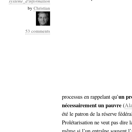
système_d'information
Industrialis
by
Christian
business_model
cinéma
53 comments
Cloud
Computing
consulting
contribution
Dataware
Derrida
Digital
Elections-
Studies
Présidentielles
enregistrement
un pro
processus en rappelant qu’
Entreprise-
entreprise
nécessairement un pauvre
(
Ala
2.0
google
été le patron de la réserve fédér
grammatisation
Prolétarisation ne veut pas dire
humeur
même si l’un entraîne souvent l’