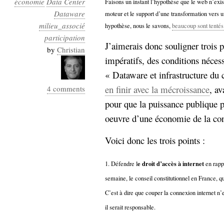
économie
Data Center
Faisons un instant l’hypothèse que le web n’ex
Industrialis
Dataware
moteur et le support d’une transformation vers 
milieu_associé
business_model
hypothèse, nous le savons,
beaucoup sont tentés 
cinéma
participation
J’aimerais donc souligner trois p
by
Christian
Cloud
impératifs, des conditions nécess
« Dataware et infrastructure du
Computing
en finir avec la mécroissance
, a
4 comments
consulting
contribution
pour que la puissance publique p
Dataware
Derrida
Digital
oeuvre d’une économie de la con
Elections-
Studies
Présidentielles
Voici donc les trois points :
enregistrement
e droit d’accès à internet
1. Défendre l
en rappe
Entreprise-
entreprise
semaine, le conseil constitutionnel en France, q
2.0
google
C’est à dire que couper la connexion internet n’
grammatisation
il serait responsable.
humeur