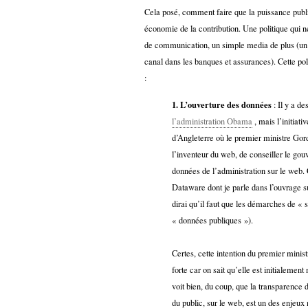
Sémantique
Cela posé, comment faire que la puissance publ
économie de la contribution. Une politique qui 
économie
écriture
de communication, un simple media de plus (un 
canal dans les banques et assurances). Cette pol
Archives
:
Archives
1. L’ouverture des données
: Il y a de
l’administration Obama
, mais l’initiat
d’Angleterre où le premier ministre G
l’inventeur du web, de conseiller le go
données de l’administration sur le web. 
Dataware dont je parle dans l’ouvrage s
dirai qu’il faut que les démarches de «
« données publiques »).
Certes, cette intention du premier minist
forte car on sait qu’elle est initialemen
voit bien, du coup, que la transparence 
du public, sur le web, est un des enjeux