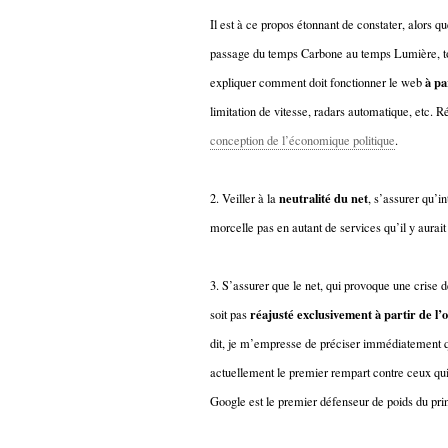
hypomnemata
lecture
Il est à ce propos étonnant de constater, alors q
management_des_connaissances
Moteur-
passage du temps Carbone au temps Lumière, to
milieu_associé
à pa
de-recherche
expliquer comment doit fonctionner le web
mémoire
limitation de vitesse, radars automatique, etc.
ontologie
conception de l’économique politique
.
participation
Politique
Probabilité
neutralité du net
2. Veiller à la
, s’assurer qu’in
programmation
projet
REST
morcelle pas en autant de services qu’il y aurait
prolétarisation
simondon
Social-Network
stiegler
3. S’assurer que le net, qui provoque une crise 
réajusté exclusivement à partir de l’
soit pas
support_numérique
dit, je m’empresse de préciser immédiatement
système_d'information
actuellement le premier rempart contre ceux qui 
technologies
technique
travail
relationnelles
Google est le premier défenseur de poids du prin
Web-
Web-2.0