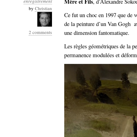
Mère et Fils
, d’Alexandre Soko
enregistrement
Industrialis
by
Christian
Ce fut un choc en 1997 que de vo
business_model
cinéma
de la peinture d’un Van Gogh av
une dimension fantomatique.
2 comments
Cloud
Les règles géométriques de la pe
Computing
permanence modulées et déform
consulting
contribution
Dataware
Derrida
Digital
Elections-
Studies
Présidentielles
enregistrement
Entreprise-
entreprise
2.0
google
grammatisation
humeur