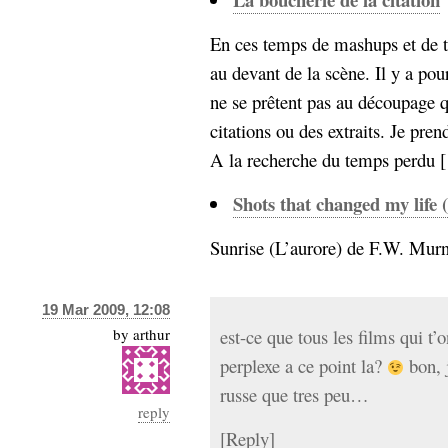
Sémantique
En ces temps de mashups et de tw
économie
écriture
au devant de la scène. Il y a pou
Archives
ne se prêtent pas au découpage q
Archives
citations ou des extraits. Je pr
A la recherche du temps perdu [
Shots that changed my life 
Sunrise (L’aurore) de F.W. Murna
19 Mar 2009, 12:08
by
arthur
est-ce que tous les films qui t’
perplexe a ce point la?
bon, j
russe que tres peu…
reply
[
Reply
]