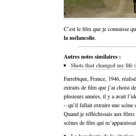
hypomnemata
lecture
management_des_connaissances
Moteur-
milieu_associé
de-recherche
C’est le film que je connaisse q
mémoire
la mélancolie
.
ontologie
participation
Politique
Probabilité
Autres notes similaires :
programmation
projet
Shots that changed my life 
REST
prolétarisation
simondon
Farrebique, France, 1946, réalis
Social-Network
stiegler
extraits de film que j’ai choisi 
plusieurs années, il y a avait l’i
support_numérique
– qu’il fallait extraire une scè
système_d'information
Quand je réfléchissais aux films
technologies
technique
travail
relationnelles
scènes de film qui m’apparaissai
Web-
Web-2.0
La boucherie de la citation