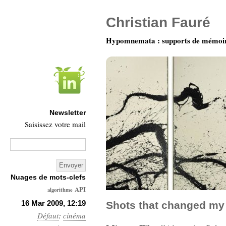
Christian Fauré
Hypomnemata : supports de mémoi
Newsletter
Saisissez votre mail
Nuages de mots-clefs
API
algorithme
Architecture
16 Mar 2009, 12:19
Shots that changed my l
Défaut
:
cinéma
Ars-