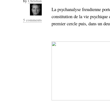
by
Christian
Industrialis
La psychanalyse freudienne porte
business_model
constitution de la vie psychique 
cinéma
5 comments
premier cercle puis, dans un deu
Cloud
Computing
consulting
contribution
Dataware
Derrida
Digital
Elections-
Studies
Présidentielles
enregistrement
Entreprise-
entreprise
2.0
google
grammatisation
humeur