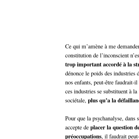
hypomnemata
lecture
management_des_connaissances
Moteur-
milieu_associé
de-recherche
mémoire
ontologie
Ce qui m’amène à me demander s
participation
constitution de l’inconscient n’
Politique
Probabilité
programmation
trop important accordé à la st
projet
REST
prolétarisation
dénonce le poids des industries
simondon
Social-Network
nos enfants, peut-être faudrait-il
stiegler
ces industries se substituent à l
plus qu’a la défailla
sociétale,
support_numérique
système_d'information
technologies
technique
Pour que la psychanalyse, dans se
travail
relationnelles
placer la question d
accepte de
Web-
Web-2.0
préoccupations
, il faudrait pe