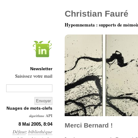
Christian Fauré
Hypomnemata : supports de mémoi
Newsletter
Saisissez votre mail
Nuages de mots-clefs
API
algorithme
Architecture
8 Mai 2005, 8:04
Merci Bernard !
Défaut
:
bibliothèque
Ars-