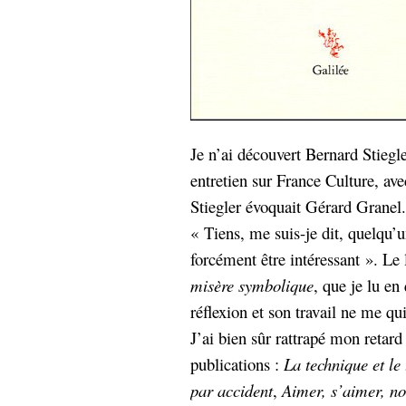
hypomnemata
lecture
management_des_connaissances
Moteur-
milieu_associé
de-recherche
mémoire
ontologie
participation
Je n’ai découvert Bernard Stiegl
Politique
Probabilité
entretien sur France Culture, av
programmation
projet
Stiegler évoquait Gérard Granel.
REST
prolétarisation
« Tiens, me suis-je dit, quelqu’
simondon
Social-Network
stiegler
forcément être intéressant ». Le
misère symbolique
, que je lu en
support_numérique
réflexion et son travail ne me qui
système_d'information
J’ai bien sûr rattrapé mon retard
technologies
technique
publications :
La technique et le
travail
relationnelles
Web-
par accident
,
Aimer, s’aimer, n
Web-2.0