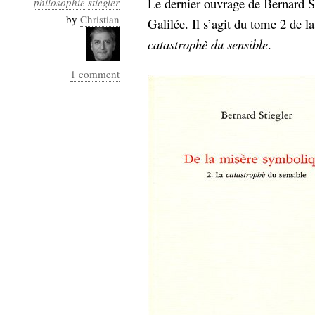
Le dernier ouvrage de Bernard St
philosophie
stiegler
Industrialis
by
Christian
Galilée. Il s’agit du tome 2 de l
business_model
catastrophè du sensible
.
cinéma
1 comment
Cloud
Computing
consulting
contribution
Dataware
Derrida
Digital
Elections-
Studies
Présidentielles
enregistrement
Entreprise-
entreprise
2.0
google
grammatisation
humeur