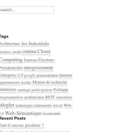
Tags
Ars-Industrialis
Architecture
Cloud
cinéma
business_model
Computing
Elections-
Dataware
enregistrement
Présidentielles
Entreprise-2.0
humeur
google
grammatisation
Moteur-de-recherche
hypomnemata
lecture
mémoire
participation
Politique
ontologie
programmation
REST
simondon
prolétarisation
stiegler
Web-
technologies relationnelles
travail
Web-Sémantique
économie
2.0
Recent Posts
écriture
Faut-il encore produire ?