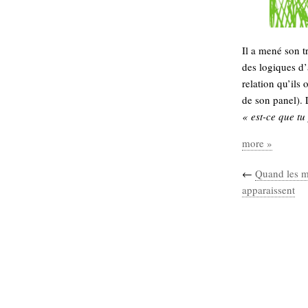
hypomnemata
lecture
management_des_connaissances
Moteur-
milieu_associé
Il a mené son t
de-recherche
des logiques d’a
mémoire
relation qu’ils 
ontologie
de son panel). L
participation
« est-ce que tu
Politique
Probabilité
programmation
more »
projet
REST
prolétarisation
←
Quand les mo
simondon
Social-Network
apparaissent
stiegler
support_numérique
système_d'information
technologies
technique
travail
relationnelles
Web-
Web-2.0