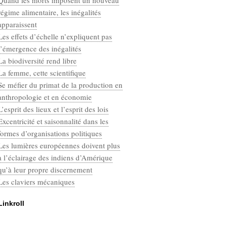
Quand les morts imposent un nouveau
Categories
régime alimentaire, les inégalités
Défaut
apparaissent
Les effets d’échelle n’expliquent pas
l’émergence des inégalités
La biodiversité rend libre
La femme, cette scientifique
Se méfier du primat de la production en
anthropologie et en économie
L’esprit des lieux et l’esprit des lois
Excentricité et saisonnalité dans les
formes d’organisations politiques
Les lumières européennes doivent plus
à l’éclairage des indiens d’Amérique
qu’à leur propre discernement
Les claviers mécaniques
Linkroll