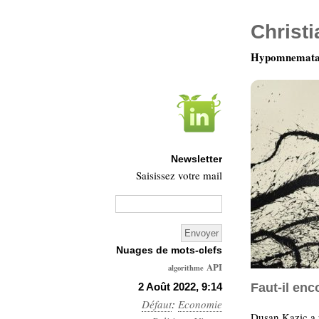
Christ
Hypomnemata 
Newsletter
Saisissez votre mail
Nuages de mots-clefs
API
algorithme
Architecture
2 Août 2022, 9:14
Faut-il enc
Défaut
:
Economie
Ars-
Dusan Kazic a p