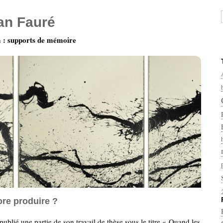
ian Fauré
: supports de mémoire
ore produire ?
ublié une partie de son travail de thèse sous le titre « Quand les