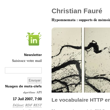
Christian Fauré
Hypomnemata : supports de mémoi
Newsletter
Saisissez votre mail
Nuages de mots-clefs
API
algorithme
Architecture
17 Juil 2007, 7:00
Le vocabulaire HTTP e
Défaut
:
RDF
Ars-
REST