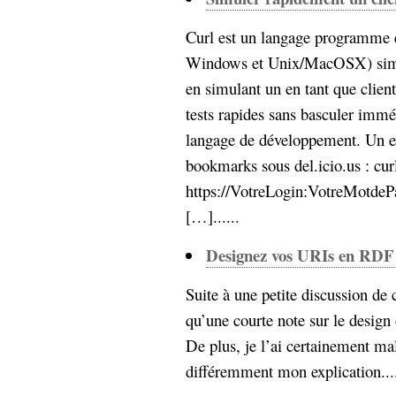
hypomnemata
lecture
management_des_connaissances
Curl est un langage programme
Moteur-
milieu_associé
Windows et Unix/MacOSX) simple
de-recherche
en simulant un en tant que clien
mémoire
ontologie
tests rapides sans basculer immé
participation
langage de développement. Un e
Politique
Probabilité
bookmarks sous del.icio.us : cur
programmation
projet
https://VotreLogin:VotreMotdePa
REST
prolétarisation
[…]......
simondon
Social-Network
stiegler
Designez vos URIs en RDF 
Suite à une petite discussion de
support_numérique
système_d'information
qu’une courte note sur le design
technologies
technique
De plus, je l’ai certainement ma
travail
relationnelles
différemment mon explication....
Web-
Web-2.0