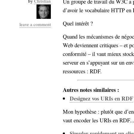
Un groupe de travail du W3C a 
by
Christian
Industrialis
d’avoir le vocabulaire HTTP en
business_model
cinéma
Quel intérêt ?
leave a comment
Cloud
Quand les mécanismes de négocia
Web deviennent critiques – et po
Computing
conformité – il vaut mieux stocke
consulting
contribution
serveur en s’appuyant sur un en
Dataware
Derrida
Digital
ressources : RDF.
Elections-
Studies
Présidentielles
Autres notes similaires :
enregistrement
Designez vos URIs en RDF
Entreprise-
entreprise
Mon hypothèse : plutôt que d’e
2.0
google
vaut encoder les URIs en RDF....
grammatisation
humeur
Simuler rapidement un cl