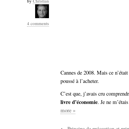
by
Christian
Industrialis
business_model
cinéma
4 comments
Cloud
Computing
consulting
contribution
Dataware
Derrida
Digital
Elections-
Cannes de 2008. Mais ce n’était 
Studies
Présidentielles
poussé à l’acheter.
enregistrement
C’est que, j’avais cru comprendr
Entreprise-
entreprise
livre d’économie
. Je ne m’étais
2.0
google
more »
grammatisation
humeur
←
Principe de précaution et pri