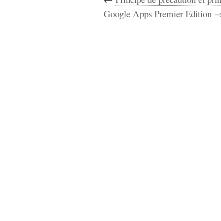
hypomnemata
lecture
Google Apps Premier Edition
management_des_connaissances
Moteur-
milieu_associé
de-recherche
mémoire
ontologie
participation
Politique
Probabilité
programmation
projet
REST
prolétarisation
simondon
Social-Network
stiegler
support_numérique
système_d'information
technologies
technique
travail
relationnelles
Web-
Web-2.0