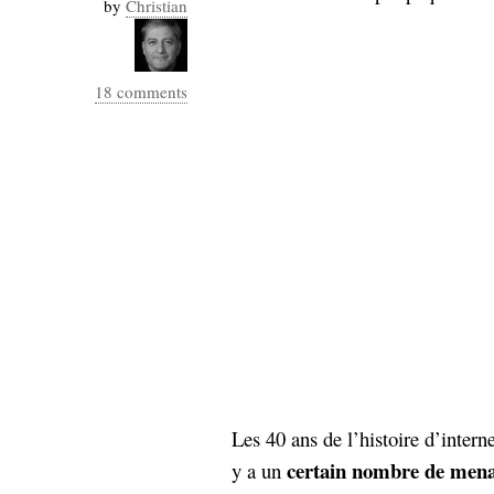
by
Christian
hypomnemata
lecture
management_des_connaissances
Moteur-
milieu_associé
18 comments
de-recherche
mémoire
ontologie
participation
Politique
Probabilité
programmation
projet
REST
prolétarisation
simondon
Social-Network
stiegler
support_numérique
système_d'information
technologies
technique
Les 40 ans de l’histoire d’interne
travail
relationnelles
certain nombre de mena
Web-
y a un
Web-2.0