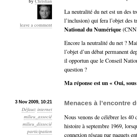
by
Christian
Industrialis
La neutralité du net est un des tro
business_model
l’inclusion) qui fera l’objet des
cinéma
leave a comment
National du Numérique
(CNN
Cloud
Encore la neutralité du net ? Mai
Computing
l’objet d’un débat permanent dep
il opportun que le Conseil Natio
consulting
contribution
Dataware
Derrida
question ?
Digital
Elections-
Studies
Ma réponse est un « Oui, sous
Présidentielles
enregistrement
3 Nov 2009, 10:21
Menaces à l’encontre d
Entreprise-
entreprise
Défaut
:
internet
2.0
google
Nous venons de célébrer les 40 d
milieu_associé
grammatisation
milieu_dissocié
histoire à septembre 1969, lors
humeur
participation
connexion réseau par paquets ent