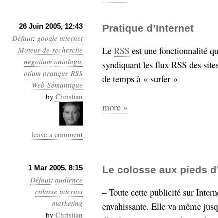
26 Juin 2005, 12:43
Pratique d’Internet
Défaut
:
google
internet
Le
RSS
est une fonctionnalité q
Moteur-de-recherche
negotium
ontologie
syndiquant les flux RSS des site
otium
pratique
RSS
de temps à « surfer »
Web-Sémantique
by
Christian
more »
leave a comment
1 Mar 2005, 8:15
Le colosse aux pieds d’
Défaut
:
audience
– Toute cette publicité sur Intern
colosse
internet
marketing
envahissante. Elle va même jusq
by
Christian