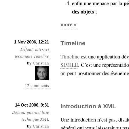
pé
enfin une menace par la
des objets
;
more »
1 Nov 2006, 12:21
Timeline
Défaut
:
internet
Timeline
est une application dé
technique
Timeline
by
Christian
SIMILE
. C’est une représentati
on peut positionner des événem
12 comments
14 Oct 2006, 9:31
Introduction à XML
Défaut
:
internet
liste
Une introduction n’est pas, disa
technique
XML
by
Christian
général qui vous laisserait au pa