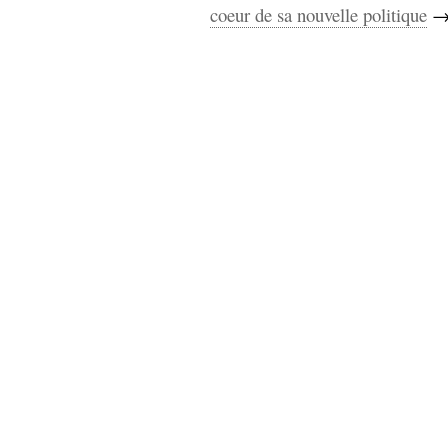
coeur de sa nouvelle politique
Sémantique
économie
écriture
Archives
Archives