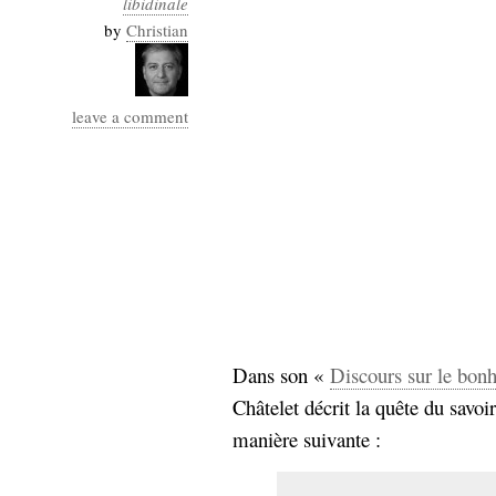
libidinale
Industrialis
by
Christian
business_model
cinéma
leave a comment
Cloud
Computing
consulting
contribution
Dataware
Derrida
Digital
Elections-
Studies
Présidentielles
enregistrement
Dans son «
Discours sur le bon
Entreprise-
entreprise
Châtelet décrit la quête du savoir
2.0
google
manière suivante :
grammatisation
humeur