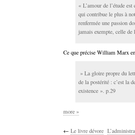
hypomnemata
lecture
« L’amour de l’étude est d
management_des_connaissances
qui contribue le plus à no
Moteur-
milieu_associé
renfermée une passion do
de-recherche
jamais exempte, celle de l
mémoire
ontologie
participation
Ce que précise William Marx en 
Politique
Probabilité
programmation
projet
REST
prolétarisation
» La gloire propre du let
simondon
Social-Network
de la postérité : c’est la 
stiegler
existence ». p.29
support_numérique
système_d'information
more »
technologies
technique
travail
relationnelles
Web-
←
Le livre dévore
L’administra
Web-2.0