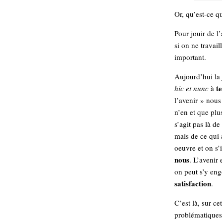
Sémantique
Or, qu’est-ce q
économie
écriture
Pour jouir de l
si on ne travail
Archives
important.
Archives
Aujourd’hui la
t
hic et nunc
à
l’avenir » nous
n’en et que plus
s’agit pas là de
mais de ce qui
oeuvre et on s’
nous
. L’avenir 
on peut s’y engo
satisfaction
.
C’est là, sur ce
problématique