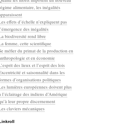
Quand les morts imposent un nouveau
Categories
régime alimentaire, les inégalités
Défaut
apparaissent
Les effets d’échelle n’expliquent pas
l’émergence des inégalités
La biodiversité rend libre
La femme, cette scientifique
Se méfier du primat de la production en
anthropologie et en économie
L’esprit des lieux et l’esprit des lois
Excentricité et saisonnalité dans les
formes d’organisations politiques
Les lumières européennes doivent plus
à l’éclairage des indiens d’Amérique
qu’à leur propre discernement
Les claviers mécaniques
Linkroll