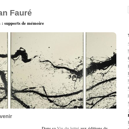
ian Fauré
: supports de mémoire
avenir
Dans sa
Vie du lettré
aux éditions de