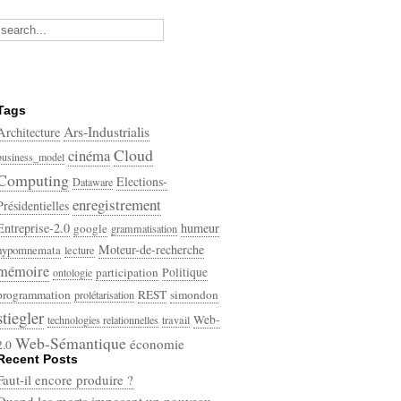
Tags
Ars-Industrialis
Architecture
Cloud
cinéma
business_model
Computing
Elections-
Dataware
enregistrement
Présidentielles
Entreprise-2.0
humeur
google
grammatisation
Moteur-de-recherche
hypomnemata
lecture
mémoire
participation
Politique
ontologie
programmation
REST
simondon
prolétarisation
stiegler
Web-
technologies relationnelles
travail
Web-Sémantique
économie
2.0
Recent Posts
écriture
Faut-il encore produire ?