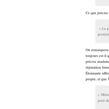
hypomnemata
lecture
management_des_connaissances
Ce que précise
Moteur-
milieu_associé
de-recherche
mémoire
» La gl
ontologie
postéri
participation
Politique
Probabilité
programmation
On remarquera 
projet
toujours est-il 
REST
prolétarisation
précise madame 
simondon
Social-Network
réputation futu
stiegler
Étonnante affir
propre, et que
support_numérique
système_d'information
technologies
technique
« Même 
travail
relationnelles
jouir de
Web-
Web-2.0