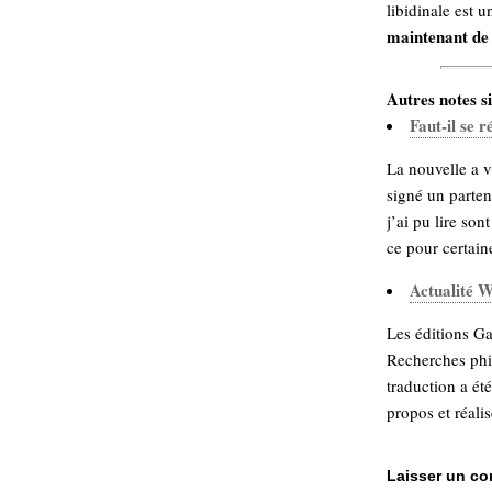
libidinale est 
maintenant de 
Autres notes si
Faut-il se r
La nouvelle a v
signé un parten
j’ai pu lire sont
ce pour certaines
Actualité W
Les éditions G
Recherches phi
traduction a ét
propos et réalisé
Laisser un c