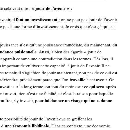
« jouir de l’avenir »
ue cela veut dire :
?
il faut un investissement
’avenir,
; on ne peut pas jouir de l’avenir
le pas à une forme d’investissement. Je crois que c’est çà qui est
 jouissance n’est qu’une jouissance immédiate, du maintenant, du
endance pulsionnelle
. Aussi, à bien des égards « jouir de
 apparaît comme une contradiction dans les termes. Dès lors, il
 important de cultiver cette capacité à jouir de l’avenir. Il ne
 se retenir, il s’agit bien de jouir maintenant, non pas de ce qui est
travaille
 adviendra, précisément parce que l’on
à cet avenir. On
ce qui sera après
investit sur le long terme, ou tout du moins sur
est ouvert, rien n’est une fatalité, et c’est la raison pour laquelle
lui donner un visage qui nous donne
uffrer, s’y investir, pour
tte possibilité de jouir de l’avenir que se greffent les
économie libidinale
s d’une
. Dans ce contexte, une économie