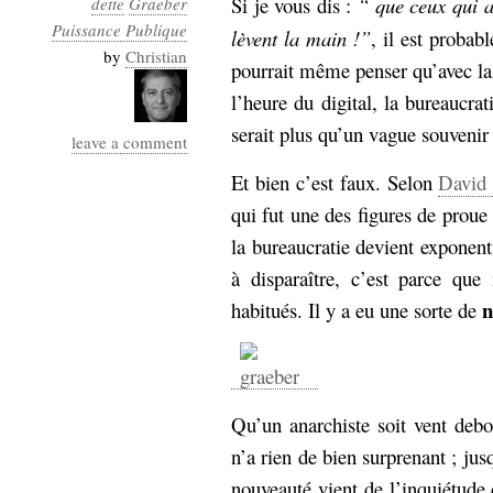
Si je vous dis :
“ que ceux qui a
dette
Graeber
Industrialis
Puissance Publique
lèvent la main !”
, il est proba
business_model
by
Christian
pourrait même penser qu’avec la
cinéma
l’heure du digital, la bureaucra
Cloud
serait plus qu’un vague souvenir
leave a comment
Computing
Et bien c’est faux. Selon
David
qui fut une des figures de pro
consulting
contribution
la bureaucratie devient exponenti
Dataware
Derrida
Digital
Elections-
à disparaître, c’est parce q
Studies
Présidentielles
n
habitués. Il y a eu une sorte de
enregistrement
Entreprise-
entreprise
2.0
google
Qu’un anarchiste soit vent debo
grammatisation
n’a rien de bien surprenant ; jus
humeur
nouveauté vient de l’inquiétude