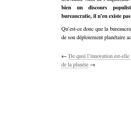
hypomnemata
lecture
bien un discours populis
management_des_connaissances
bureaucratie, il n’en existe pas
Moteur-
milieu_associé
de-recherche
Qu’est-ce donc que la bureaucrat
mémoire
de son déploiement planétaire ac
ontologie
participation
Politique
Probabilité
←
De quoi l’innovation est-elle
programmation
projet
de la planète
→
REST
prolétarisation
simondon
Social-Network
stiegler
support_numérique
système_d'information
technologies
technique
travail
relationnelles
Web-
Web-2.0