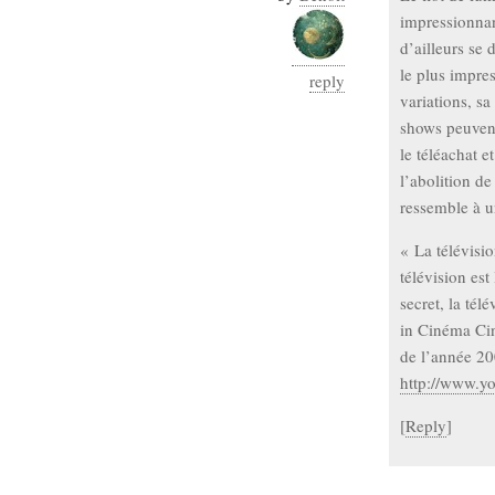
Sémantique
impressionnant
d’ailleurs se 
économie
écriture
le plus impre
reply
variations, sa
Archives
shows peuvent
Archives
le téléachat e
l’abolition de
ressemble à un
« La télévisi
télévision est
secret, la tél
in Cinéma Cin
de l’année 20
http://www.
[
Reply
]