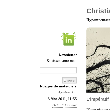
Christ
Hypomnemata 
Newsletter
Saisissez votre mail
Nuages de mots-clefs
API
algorithme
Architecture
6 Mar 2011, 11:55
L’impérati
Défaut
:
humeur
Ars-
D’une récente e