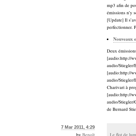
hypomnemata
lecture
mp3 afin de pou
management_des_connaissances
émissions n’y s
Moteur-
milieu_associé
[Update] Il s’a
de-recherche
perfectionner. P
mémoire
ontologie
Nouveaux e
participation
Deux émissions
Politique
Probabilité
[audio:http://w
programmation
projet
audio/Stiegle
REST
prolétarisation
[audio:http://w
simondon
Social-Network
audio/Stiegle
stiegler
Charivari à pr
[audio:http://w
support_numérique
audio/Stiegler
système_d'information
de Bernard Stieg
technologies
technique
travail
relationnelles
7 Mar 2011, 4:29
Web-
Web-2.0
by
Benoît
Le flot de lum