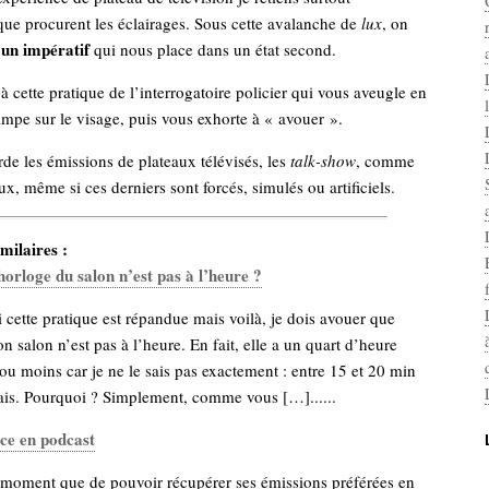
ue procurent les éclairages. Sous cette avalanche de
lux
, on
un impératif
e
qui nous place dans un état second.
à cette pratique de l’interrogatoire policier qui vous aveugle en
mpe sur le visage, puis vous exhorte à « avouer ».
rde les émissions de plateaux télévisés, les
talk-show
, comme
ux, même si ces derniers sont forcés, simulés ou artificiels.
milaires :
horloge du salon n’est pas à l’heure ?
si cette pratique est répandue mais voilà, je dois avouer que
n salon n’est pas à l’heure. En fait, elle a un quart d’heure
ou moins car je ne le sais pas exactement : entre 15 et 20 min
rais. Pourquoi ? Simplement, comme vous […]......
ce en podcast
 moment que de pouvoir récupérer ses émissions préférées en