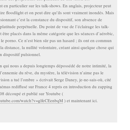
 en particulier sur les talk-shows. En anglais, projecteur peut
dire floodlight et on peut dire qu’ils sont vraiment inondés. Mais
ssionnant c’est la constance du dispositif, son absence de
 platitude perpétuelle. Du point de vue de l’éclairage les talk-
 être placés dans la même catégorie que les séances d’aérobic,
t le porno. Ce n’est bien sûr pas un hasard ; ils ont en commun
 la distance, la nullité volontaire, créant ainsi quelque chose qui
 dispositif pulsionnel.
on qui nous a depuis longtemps dépossédé de notre intimité, la
 l’ennemie du rêve, du mystère, la télévision n’aime pas le
évision a tué l’ombre » écrivait Serge Daney, je-ne-sais-où, cité
émas rediffusé sur France 4 repris en introduction du zapping
08 découpé et publié sur Youtube (
youtube.com/watch?v=glfeCEenbqM
) et maintenant ici.