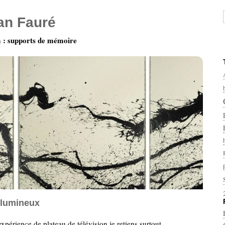
ian Fauré
: supports de mémoire
f lumineux
xpérience de plateau de télévision je retiens surtout