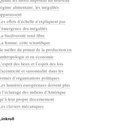
Quand les morts imposent un nouveau
Categories
régime alimentaire, les inégalités
Défaut
apparaissent
Les effets d’échelle n’expliquent pas
l’émergence des inégalités
La biodiversité rend libre
La femme, cette scientifique
Se méfier du primat de la production en
anthropologie et en économie
L’esprit des lieux et l’esprit des lois
Excentricité et saisonnalité dans les
formes d’organisations politiques
Les lumières européennes doivent plus
à l’éclairage des indiens d’Amérique
qu’à leur propre discernement
Les claviers mécaniques
Linkroll