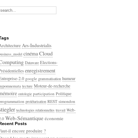
Tags
Ars-Industrialis
Architecture
Cloud
cinéma
business_model
Computing
Elections-
Dataware
enregistrement
Présidentielles
Entreprise-2.0
humeur
google
grammatisation
Moteur-de-recherche
hypomnemata
lecture
mémoire
participation
Politique
ontologie
programmation
REST
simondon
prolétarisation
stiegler
Web-
technologies relationnelles
travail
Web-Sémantique
économie
2.0
Recent Posts
écriture
Faut-il encore produire ?