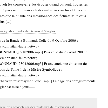
voir les conserver et les écouter quand on veut. Toutes les
ont pas encore, mais cela devrait arriver au fur et à mesure.
vère que la qualité des métadonnées des fichiers MP3 est à
lus […]......
nregistrements de Bernard Stiegler
 de la Bande à Bonnaud. Celle du 9 Octobre 2006 :
ww.christian-faure.net/wp-
r/BONNAUD_09102006.mp3] Puis celle du 23 Avril 2007 :
ww.christian-faure.net/wp-
r/BONNAUD_23042006.mp3] Et une ancienne émission de
opos du Tome 1 de la Misère Symbolique :
ww.christian-faure.net/wp-
/Charivari/miseresymbolique1.mp3] La page des enregistrements
ler est mise à jour.......
ière des projecteurs des plateaux de télévision est