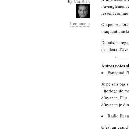
by
Christian
Industrialis
l’aveuglement q
ressent comm
business_model
cinéma
1 comment
On pense alors 
braquant une la
Cloud
Depuis, je rega
Computing
des lieux d’ave
consulting
contribution
Dataware
Derrida
Digital
Autres notes si
Elections-
Pourquoi l’
Studies
Présidentielles
Je ne sais pas 
enregistrement
l’horloge de mo
d’avance. Plus 
Entreprise-
entreprise
d’avance je di
2.0
google
Radio Fran
grammatisation
humeur
C’est un grand