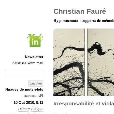
Christian Fauré
Hypomnemata : supports de mémoi
Newsletter
Saisissez votre mail
Nuages de mots-clefs
API
algorithme
Architecture
10 Oct 2010, 8:11
Irresponsabilité et viol
Défaut
:
Éthique
Ars-