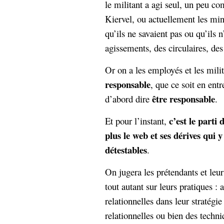
le militant a agi seul, un peu c
hypomnemata
lecture
Kiervel, ou actuellement les min
management_des_connaissances
Moteur-
milieu_associé
qu’ils ne savaient pas ou qu’ils n
de-recherche
agissements, des circulaires, des 
mémoire
ontologie
Or on a les employés et les mili
participation
responsable
, que ce soit en entr
Politique
Probabilité
être responsable
d’abord dire
.
programmation
projet
REST
prolétarisation
c’est le parti 
Et pour l’instant,
simondon
Social-Network
plus le web et ses dérives qui y
stiegler
détestables
.
support_numérique
On jugera les prétendants et leur
système_d'information
tout autant sur leurs pratiques : 
technologies
technique
relationnelles dans leur stratégie
travail
relationnelles
Web-
relationnelles ou bien des techni
Web-2.0