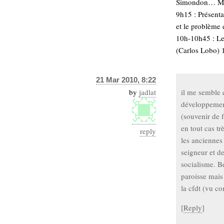
Simondon… Mard
9h15 : Présent
et le problème
10h-10h45 : Le 
(Carlos Lobo) 
21 Mar 2010, 8:22
by
jadlat
il me semble q
développement
(souvenir de 
en tout cas tr
reply
les anciennes
seigneur et d
socialisme. Be
paroisse mais
la cfdt (vu c
[
Reply
]