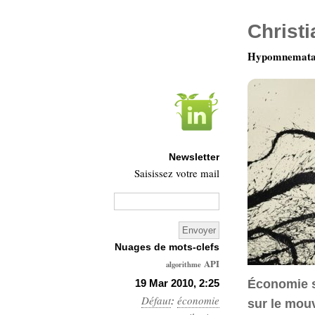
Christ
Hypomnemata 
Newsletter
Saisissez votre mail
Nuages de mots-clefs
API
algorithme
Architecture
19 Mar 2010, 2:25
Économie s
Défaut
:
économie
Ars-
sur le mouv