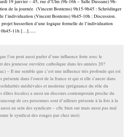
i 19 janvier – 45, rue d’Ulm (9h-16h – Salle Dussane) 9h-
ation de la journée (Vincent Bontems) 9h15-9h45 : Schrödinger
 de l’individuation (Vincent Bontems) 9h45-10h : Discussion.
projet husserlien d’une logique formelle de l’individuation
10h45-11h […]......
ue l’on peut aussi parler d’une influence forte avec le
 des jeunesse ouvrière catholique dans les années 20?
fac) – Il me semble que c’est une influence très profonde qui est
ès présente dans l’ouest de la france et qui si elle s’ancre dans
 solidarités médiévales et moderne (prégnance du rôle du
es élites locales) a aussi un discours contemporain proche du
aucoup de ces personnes sont d’ailleurs présente à la fois à la
 aussi au sein des syndicats – cftc bien sur mais aussi pas mal
omme le syndicat des rouges par chez moi)