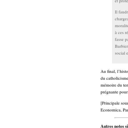
et prot
Il faud
chargea
moralit
à ces r
fasse p
Barbier
social 
Au final, l’hist
du catholicisme
mémoire du temp
prégnante pour 
[Principale sou
Economica, Par
Autres notes si