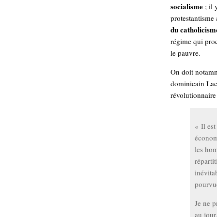
socialisme
; il
Sémantique
protestantisme 
du catholicisme
économie
écriture
régime qui proc
Archives
le pauvre.
Archives
On doit notamme
dominicain Lac
révolutionnaire 
« Il es
économi
les hom
réparti
inévita
pourvu
Je ne p
au jour