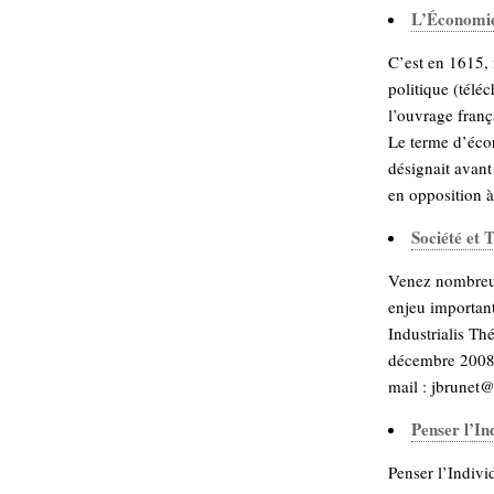
L’Économie
C’est en 1615,
politique (télé
l’ouvrage franç
Le terme d’éco
désignait avant
en opposition à 
Société et 
Venez nombreux
enjeu important
Industrialis Th
décembre 2008 
mail : jbrunet@l
Penser l’In
Penser l’Indivi