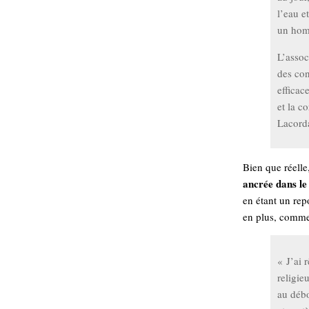
l’eau e
un hom
L’assoc
des con
efficac
et la c
Lacorda
Bien que réelle
ancrée dans le
en étant un rep
en plus, comme 
« J’ai 
religie
au débo