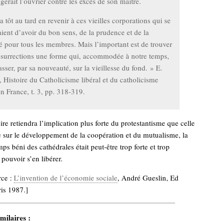
ègerait l’ouvrier contre les excès de son maître.
ra tôt au tard en revenir à ces vieilles corporations qui se
ient d’avoir du bon sens, de la prudence et de la
é pour tous les membres. Mais l’important est de trouver
ésurrections une forme qui, accommodée à notre temps,
asser, par sa nouveauté, sur la vieillesse du fond. » E.
, Histoire du Catholicisme libéral et du catholicisme
en France, t. 3, pp. 318-319.
oire retiendra l’implication plus forte du protestantisme que celle
 sur le développement de la coopération et du mutualisme, la
s béni des cathédrales était peut-être trop forte et trop
pouvoir s’en libérer.
rce :
L’invention de l’économie sociale
, André Gueslin, Ed
is 1987.]
milaires :