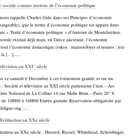
 sociale comme moteur de l’économie politique
 nous rappelle Charles Gide dans ses Principes d’économie
chargeable), que le terme d’économie politique est apparu dans
ais « Traité d’économie politique » d’Antoine de Montchrétien.
nomie existait déjà mais, en Grèce ancienne, l’économie
 tout l’économie domestique (oikos : maison/foyer et nomos : loi)
la […]......
Télévision au XXI° siècle
 ce samedi 6 Décembre à cet événement gratuit, et sur un
 : Société et télévision au XXI siècle partenariat Ciem – Ars
éâtre National de La Colline 14 rue Malte Brun – Paris 20° 6
de 10H00 à 16H00 Entrée gratuite Réservation obligatoire par
aligue.org......
dividuation au XXe siècle
duation au XXe siècle : Husserl, Russel, Whitehead, Schrödinger,