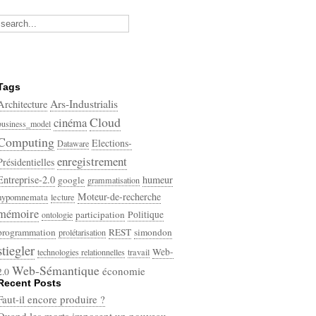
Tags
Ars-Industrialis
Architecture
Cloud
cinéma
business_model
Computing
Elections-
Dataware
enregistrement
Présidentielles
Entreprise-2.0
humeur
google
grammatisation
Moteur-de-recherche
hypomnemata
lecture
mémoire
participation
Politique
ontologie
programmation
REST
simondon
prolétarisation
stiegler
Web-
technologies relationnelles
travail
Web-Sémantique
économie
2.0
Recent Posts
écriture
Faut-il encore produire ?