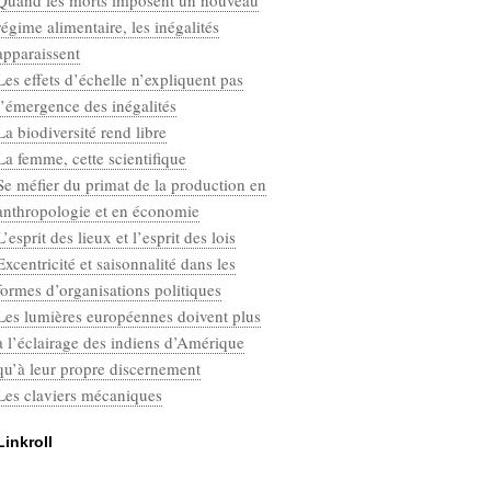
Quand les morts imposent un nouveau
Categories
régime alimentaire, les inégalités
Défaut
apparaissent
Les effets d’échelle n’expliquent pas
l’émergence des inégalités
La biodiversité rend libre
La femme, cette scientifique
Se méfier du primat de la production en
anthropologie et en économie
L’esprit des lieux et l’esprit des lois
Excentricité et saisonnalité dans les
formes d’organisations politiques
Les lumières européennes doivent plus
à l’éclairage des indiens d’Amérique
qu’à leur propre discernement
Les claviers mécaniques
Linkroll