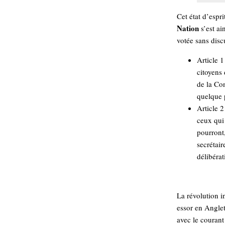
hypomnemata
lecture
Cet état d’espri
management_des_connaissances
Moteur-
Nation
s’est ai
milieu_associé
votée sans disc
de-recherche
mémoire
Article 
ontologie
citoyens
participation
de la Con
Politique
Probabilité
quelque 
programmation
projet
Article 2
REST
prolétarisation
ceux qui
simondon
Social-Network
pourront
stiegler
secrétair
délibéra
support_numérique
système_d'information
technologies
technique
La révolution i
travail
relationnelles
essor en Anglet
Web-
Web-2.0
avec le courant 