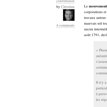
contribution
Industrialis
mouvement 
Le
by
Christian
corporations e
business_model
travaux autour 
cinéma
mauvais œil tout
4 comments
Cloud
aucun intermédi
août 1791, décl
Computing
consulting
contribution
« Plusi
Dataware
Derrida
Digital
anéanti
Elections-
Studies
s’assem
Présidentielles
certain
enregistrement
commu
Entreprise-
Il n’y a
entreprise
particu
2.0
google
à perso
grammatisation
les sép
humeur