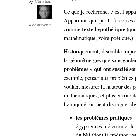
by
Christian
Industrialis
Ce que je recherche, c’est l’appa
business_model
Apparition qui, par la force des 
cinéma
4 comments
texte hypothétique
comme
(qui 
Cloud
mathématique, voire poétique.)
Computing
Historiquement, il semble impos
la géométrie grecque sans garder
consulting
contribution
problèmes » qui ont suscité s
Dataware
Derrida
Digital
Elections-
Studies
exemple, penser aux problèmes p
Présidentielles
voulant mesurer la hauteur des 
enregistrement
mathématiques, et plus encore 
de
l’antiquité, on peut distinguer
Entreprise-
entreprise
2.0
google
les problèmes pratiques
:
grammatisation
égyptiennes, déterminer les 
humeur
du Nil (dont la tradition ve