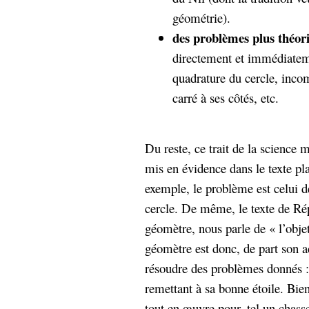
hypomnemata
lecture
géométrie).
management_des_connaissances
des problèmes plus théor
Moteur-
milieu_associé
directement et immédiateme
de-recherche
quadrature du cercle, inco
mémoire
ontologie
carré à ses côtés, etc.
participation
Politique
Probabilité
programmation
projet
Du reste, ce trait de la science
REST
prolétarisation
mis en évidence dans le texte p
simondon
Social-Network
exemple, le problème est celui de
stiegler
cercle. De même, le texte de Ré
géomètre, nous parle de « l’objet
support_numérique
système_d'information
géomètre est donc, de part son a
technologies
technique
résoudre des problèmes donnés : 
travail
relationnelles
remettant à sa bonne étoile. Bien
Web-
Web-2.0
tout en œuvre pour, tel un chasse