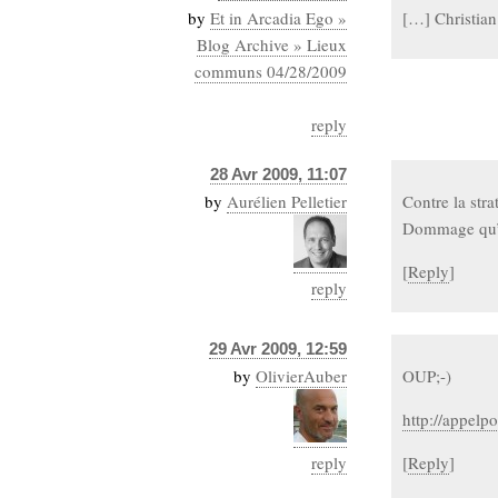
by
Et in Arcadia Ego »
[…] Christia
Blog Archive » Lieux
communs 04/28/2009
reply
28 Avr 2009, 11:07
by
Aurélien Pelletier
Contre la str
Dommage qu’o
[
Reply
]
reply
29 Avr 2009, 12:59
by
OlivierAuber
OUP;-)
http://appelp
reply
[
Reply
]