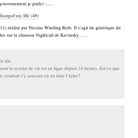
gouvernement je parle) :......
changed my life (40)
1) réalisé par Nicolas Winding Refn. Il s’agit du générique du
idéo sur la chanson Nightcall de Kavinsky.......
en dit.
our le revenu de vie est en ligne depuis 24 heures. Est-ce que
is voudrait s’y associer ou en faire l’écho?