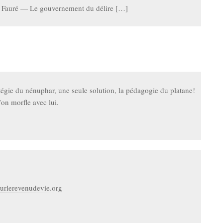
n Fauré — Le gouvernement du délire […]
atégie du nénuphar, une seule solution, la pédagogie du platane!
n morfle avec lui.
ourlerevenudevie.org