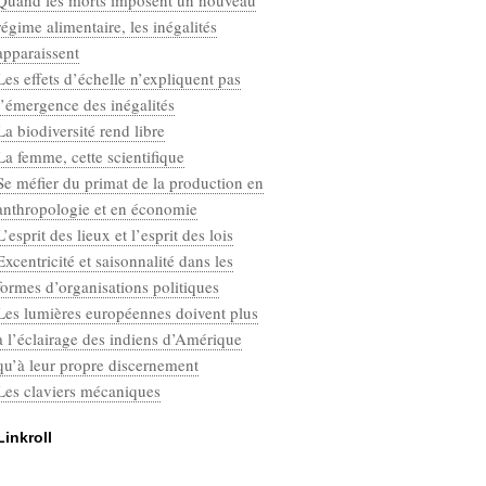
Quand les morts imposent un nouveau
Categories
régime alimentaire, les inégalités
Défaut
apparaissent
Les effets d’échelle n’expliquent pas
l’émergence des inégalités
La biodiversité rend libre
La femme, cette scientifique
Se méfier du primat de la production en
anthropologie et en économie
L’esprit des lieux et l’esprit des lois
Excentricité et saisonnalité dans les
formes d’organisations politiques
Les lumières européennes doivent plus
à l’éclairage des indiens d’Amérique
qu’à leur propre discernement
Les claviers mécaniques
Linkroll