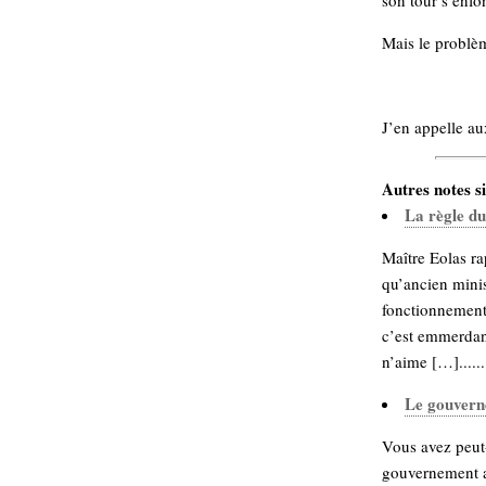
son tour s’enfon
Sémantique
Mais le problè
économie
écriture
Archives
Archives
J’en appelle au
Autres notes si
La règle du
Maître Eolas ra
qu’ancien minis
fonctionnement 
c’est emmerdant
n’aime […]......
Le gouvern
Vous avez peut-
gouvernement a