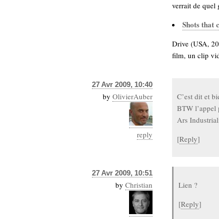
verrait de quel 
Shots that 
Drive (USA, 201
film, un clip v
27 Avr 2009, 10:40
by
OlivierAuber
C’est dit et bi
BTW l’appel p
Ars Industrial
reply
[
Reply
]
27 Avr 2009, 10:51
by
Christian
Lien ?
[
Reply
]