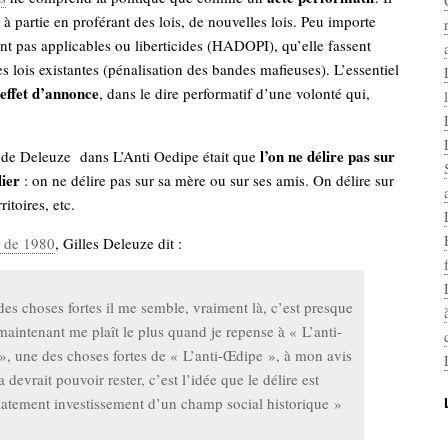
 à partie en proférant des lois, de nouvelles lois. Peu importe
ent pas applicables ou liberticides (HADOPI), qu’elle fassent
s lois existantes (pénalisation des bandes mafieuses). L’essentiel
effet d’annonce
, dans le dire performatif d’une volonté qui,
l’on ne délire pas sur
 de Deleuze dans L’Anti Oedipe était que
lier
: on ne délire pas sur sa mère ou sur ses amis. On délire sur
rritoires, etc.
s de 1980
, Gilles Deleuze dit :
es choses fortes il me semble, vraiment là, c’est presque
maintenant me plaît le plus quand je repense à « L’anti-
, une des choses fortes de « L’anti-Œdipe », à mon avis
a devrait pouvoir rester, c’est l’idée que le délire est
atement investissement d’un champ social historique »