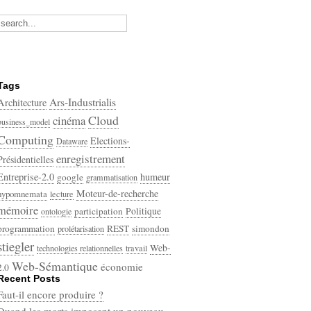
Tags
Ars-Industrialis
Architecture
Cloud
cinéma
business_model
Computing
Elections-
Dataware
enregistrement
Présidentielles
Entreprise-2.0
humeur
google
grammatisation
Moteur-de-recherche
hypomnemata
lecture
mémoire
participation
Politique
ontologie
programmation
REST
simondon
prolétarisation
stiegler
Web-
technologies relationnelles
travail
Web-Sémantique
économie
2.0
Recent Posts
écriture
Faut-il encore produire ?