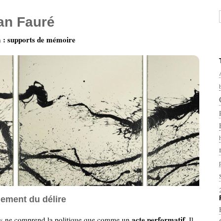
ian Fauré
: supports de mémoire
ement du délire
acte performatif
s
ne comprend la politique que comme un
. Il