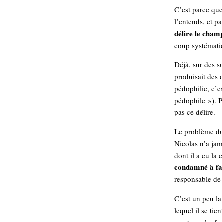
hypomnemata
lecture
C’est parce que
management_des_connaissances
l’entends, et p
Moteur-
milieu_associé
délire le champ
de-recherche
coup systématiq
mémoire
ontologie
Déjà, sur des s
participation
produisait des 
Politique
pédophilie, c’e
Probabilité
pédophile »). 
programmation
projet
pas ce délire.
REST
prolétarisation
simondon
Social-Network
Le problème du 
stiegler
Nicolas n’a jama
dont il a eu la 
support_numérique
condamné à fai
système_d'information
responsable de 
technologies
technique
travail
C’est un peu l
relationnelles
Web-
lequel il se tie
Web-2.0