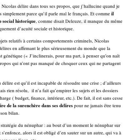
 Nicolas délire dans tous ses propos, que j’hallucine quand je
il
as simplement parce qu’il parle mal le français. Et comme
 social historique
, comme disait Deleuze, il manque du même
uement d’acuité sociale et historique.
ujets relatifs à certains comportements criminels, Nicolas
délires en affirmant le plus sérieusement du monde que la
st génétique (« J’inclinerais, pour ma part, à penser qu’on naît
Propos qui n’ont pas manqué de choquer ceux qui ne partagent
délire est qu’il est incapable de résoudre une crise ; d’ailleurs
is rien résolu, il n’a fait qu’empirer les sujets et les dossiers
charge ( budget, finance, intérieur, etc.). De fait, il est sans cesse
re de la surenchère dans ses délires
pour ne jamais être tenu
son bilan.
a stratégie du nénuphar : au bout d’un moment le nénuphar sur
nt s’enfonce, alors il est obligé d’en sauter sur un autre, qui va à