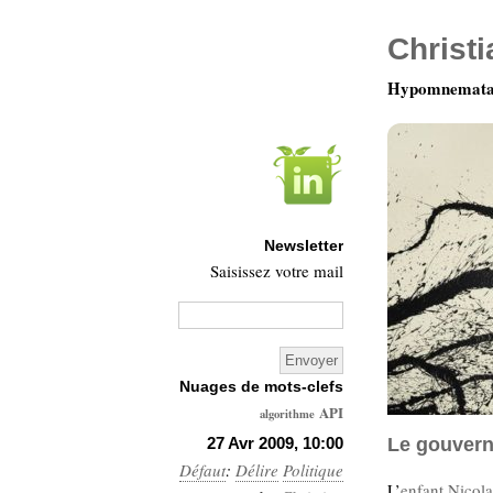
Christ
Hypomnemata 
Newsletter
Saisissez votre mail
Nuages de mots-clefs
API
algorithme
Architecture
27 Avr 2009, 10:00
Le gouvern
Défaut
:
Délire
Politique
Ars-
L’
enfant Nicola