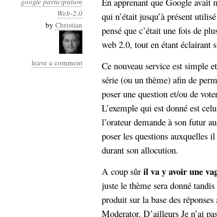
En apprenant que Google avait m
google
participation
Industrialis
Web-2.0
qui n’était jusqu’à présent utilis
business_model
by
Christian
pensé que c’était une fois de pl
cinéma
web 2.0, tout en étant éclairant s
Cloud
leave a comment
Ce nouveau service est simple et p
Computing
série (ou un thème) afin de perm
poser une question et/ou de voter
consulting
contribution
L’exemple qui est donné est celu
Dataware
Derrida
Digital
Elections-
l’orateur demande à son futur a
Studies
Présidentielles
poser les questions auxquelles il
enregistrement
durant son allocution.
Entreprise-
entreprise
il va y avoir une v
A coup sûr
2.0
google
juste le thème sera donné tandis
grammatisation
produit sur la base des réponses
humeur
Moderator. D’ailleurs Je n’ai pas