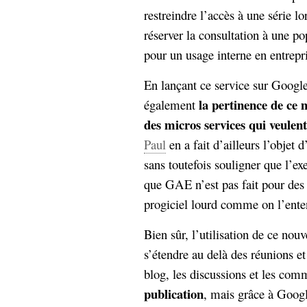
hypomnemata
lecture
restreindre l’accès à une série l
management_des_connaissances
réserver la consultation à une 
Moteur-
milieu_associé
pour un usage interne en entrepr
de-recherche
mémoire
En lançant ce service sur Goog
ontologie
la pertinence de ce
également
participation
Politique
des micros services qui veule
Probabilité
programmation
Paul
en a fait d’ailleurs l’objet d
projet
REST
prolétarisation
sans toutefois souligner que l’
simondon
Social-Network
que GAE n’est pas fait pour des 
stiegler
progiciel lourd comme on l’ent
support_numérique
Bien sûr, l’utilisation de ce no
système_d'information
s’étendre au delà des réunions et
technologies
technique
blog, les discussions et les com
travail
relationnelles
Web-
publication
, mais grâce à Goog
Web-2.0